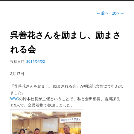
ン
メ
投
←
前へ
次へ
→
ニ
稿
ュ
ナ
ー
ビ
呉善花さんを励まし、励まさ
ゲ
ー
れる会
シ
ョ
投稿日時:
2014/04/02
ン
3月17日
「呉善花さんを励まし、励まされる会」が明治記念館にて行われ
ました。
WAC
の鈴木社長が主催ということで、私と倉田部長、吉川課長
と3人で、全員着物で参加しました。