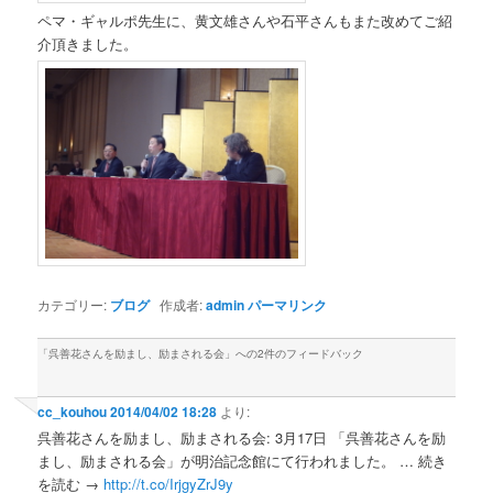
ペマ・ギャルポ先生に、黄文雄さんや石平さんもまた改めてご紹
介頂きました。
カテゴリー:
ブログ
作成者:
admin
パーマリンク
「
呉善花さんを励まし、励まされる会
」への2件のフィードバック
cc_kouhou
2014/04/02 18:28
より:
呉善花さんを励まし、励まされる会: 3月17日 「呉善花さんを励
まし、励まされる会」が明治記念館にて行われました。 … 続き
を読む →
http://t.co/IrjgyZrJ9y