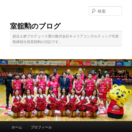
メ
イ
検
ン
索
コ
室舘勲のブログ
ン
テ
総合人材プロデュース業の株式会社キャリアコンサルティング代表
ン
取締役社長室舘勲の日記です。
ツ
へ
移
動
メ
ホーム
プロフィール
イ