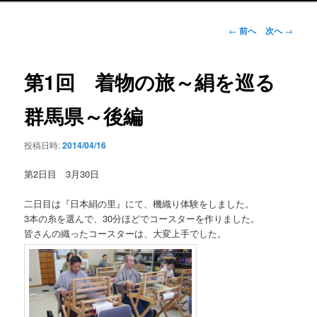
ン
メ
投
←
前へ
次へ
→
ニ
稿
ュ
ナ
ー
ビ
第1回 着物の旅～絹を巡る
ゲ
ー
群馬県～後編
シ
ョ
投稿日時:
2014/04/16
ン
第2日目 3月30日
二日目は『日本絹の里』にて、機織り体験をしました。
3本の糸を選んで、30分ほどでコースターを作りました。
皆さんの織ったコースターは、大変上手でした。