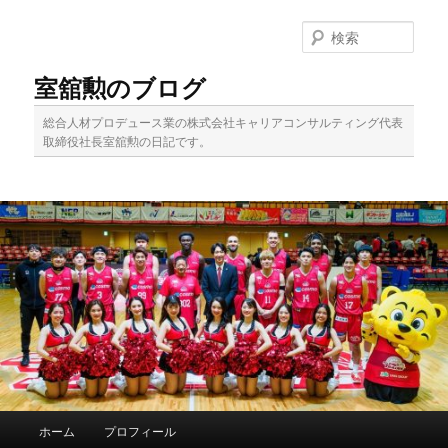
メ
イ
検
ン
索
コ
室舘勲のブログ
ン
テ
総合人材プロデュース業の株式会社キャリアコンサルティング代表
ン
取締役社長室舘勲の日記です。
ツ
へ
移
動
メ
ホーム
プロフィール
イ