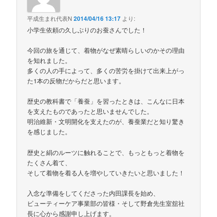
平成生まれ代表N
2014/04/16 13:17
より:
小学生依頼の久しぶりのお蚕さんでした！
今回の旅を通じて、着物がなぜ素晴らしいのかその理由
を知れました。
多くの人の手によって、多くの苦労を掛けて出来上がっ
た1本の反物だからだと思います。
歴史の教科書で「養蚕」を習ったときは、こんなに日本
を支えたものであったと思いませんでした。
明治維新・文明開化を支えたのが、養蚕業だと知り驚き
を感じました。
歴史と絹のルーツに触れることで、もっともっと着物を
たくさん着て、
そして着物を着る人を増やしていきたいと思いました！
入念な準備をしてくださった内田課長を始め、
ビューティーケア事業部の皆様・そして野倉先生室舘社
長に心から感謝申し上げます。