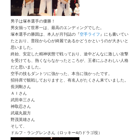
男子は塚本選手の優勝！
男女揃って世界一は、最高のエンディングでした。
塚本選手の勝因は、本人が月刊誌の『
空手ライフ
』にも書いてい
たとおり、普段から心が綺麗であるかどうかというのが大きいと
思いました。
終始、安定した精神状態で戦っており、途中どんなに激しい攻撃
を受けても、熱くならなかったところが、王者にふさわしい人格
だと思いました。
空手の技もダントツに強かった、本当に強かったです。
招待席で観戦しておりますと、有名人がたくさん来ていました。
長渕剛さん
ＡＩさん
武田幸三さん
神取忍さん
武蔵丸親方
野茂英雄さん
そして、
ドルフ・ラングレンさん（ロッキー4のドラゴ役）