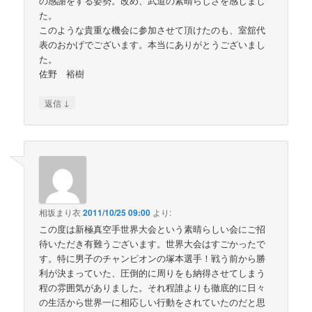
の感謝をする姿勢。改め、武道の素晴らしさを感じまし
た。
このような貴重な機会に参加させて頂けたのも、室舘代
表のおかげでございます。本当にありがとうございまし
た。
佐野 裕樹
↓
返信
相坂まり衣
2011/10/25 09:00
より:
この度は新極真空手世界大会という素晴らしい会にご招
待いただき有難うございます。世界大会はすごかったで
す。特に男子のチャンピオンの塚本選手！戦う前から勝
利が決まっていた、圧倒的に周りをも納得させてしまう
程の雰囲気がありました。それ程誰よりも徹底的に日々
の生活から世界一に相応しい行動をされていたのだと思