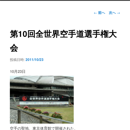
ン
メ
投
←
前へ
次へ
→
ニ
稿
ュ
ナ
ー
ビ
第10回全世界空手道選手権大
ゲ
ー
会
シ
ョ
投稿日時:
2011/10/23
ン
10月23日
空手の聖地、東京体育館で開催された、