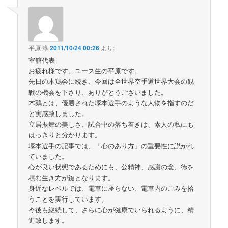
平原 淳
2011/10/24 00:26
より:
室舘代表
お疲れ様です。ユース生の平原です。
先日の木鶏会に続き、今回は全世界空手道世界大会の観
戦の機会を下さり、ありがとうございました。
木鶏とは、優勝された塚本選手のような人物を指すのだ
と実感致しました。
立居振舞の美しさ、試合中の落ち着きは、素人の私にも
はっきりと分かります。
塚本選手の記事では、「心のあり方」の重要性に説かれ
ていました。
心が良い状態であるためにも、公精神、感謝の念、徳を
積む生き方が鍵となります。
身近なレベルでは、電車に座らない、電車内のごみを拾
うことを実行しています。
今後も継続して、さらに心が健康でいられるように、精
進致します。