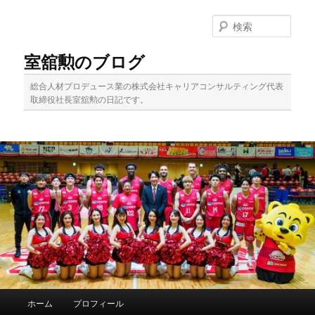
メ
イ
検
ン
索
コ
室舘勲のブログ
ン
テ
総合人材プロデュース業の株式会社キャリアコンサルティング代表
ン
取締役社長室舘勲の日記です。
ツ
へ
移
動
メ
ホーム
プロフィール
イ