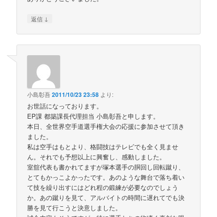
↓
返信
小島彰吾
2011/10/23 23:58
より:
お世話になっております。
EP課 都築課長代理担当 小島彰吾と申します。
本日、全世界空手道選手権大会の応援に参加させて頂き
ました。
私は空手はもとより、格闘技はテレビでも全く見ませ
ん。それでも予想以上に興奮し、感動しました。
室舘代表も書かれてますが塚本選手の胴回し回転蹴り、
とてもかっこよかったです。あのような舞台で落ち着い
て技を繰り出すにはどれ程の鍛練が必要なのでしょう
か。あの蹴りを見て、アルバイトの時間に遅れてでも決
勝を見て行こうと決意しました。