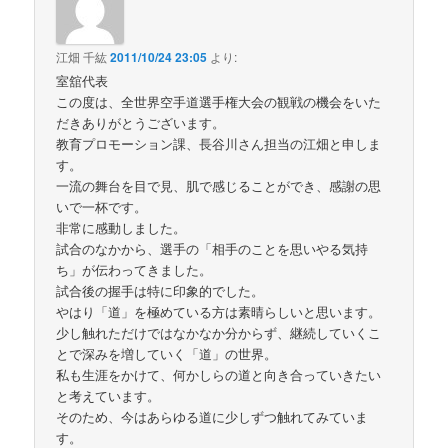
江畑 千紘
2011/10/24 23:05
より:
室舘代表
この度は、全世界空手道選手権大会の観戦の機会をいた
だきありがとうございます。
教育プロモーション課、長谷川さん担当の江畑と申しま
す。
一流の舞台を目で見、肌で感じることができ、感謝の思
いで一杯です。
非常に感動しました。
試合のなかから、選手の「相手のことを思いやる気持
ち」が伝わってきました。
試合後の握手は特に印象的でした。
やはり「道」を極めている方は素晴らしいと思います。
少し触れただけではなかなか分からず、継続していくこ
とで深みを増していく「道」の世界。
私も生涯をかけて、何かしらの道と向き合っていきたい
と考えています。
そのため、今はあらゆる道に少しずつ触れてみていま
す。