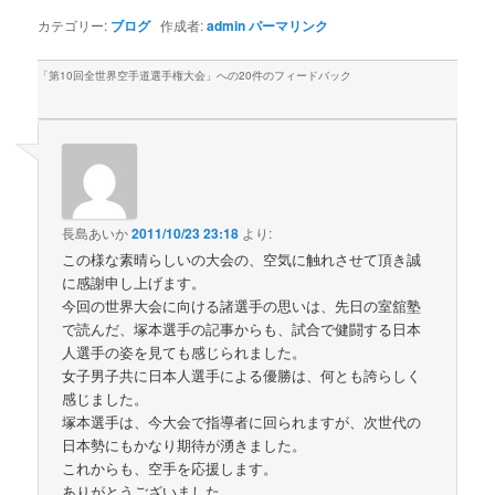
カテゴリー:
ブログ
作成者:
admin
パーマリンク
「
第10回全世界空手道選手権大会
」への20件のフィードバック
長島あいか
2011/10/23 23:18
より:
この様な素晴らしいの大会の、空気に触れさせて頂き誠
に感謝申し上げます。
今回の世界大会に向ける諸選手の思いは、先日の室舘塾
で読んだ、塚本選手の記事からも、試合で健闘する日本
人選手の姿を見ても感じられました。
女子男子共に日本人選手による優勝は、何とも誇らしく
感じました。
塚本選手は、今大会で指導者に回られますが、次世代の
日本勢にもかなり期待が湧きました。
これからも、空手を応援します。
ありがとうございました。