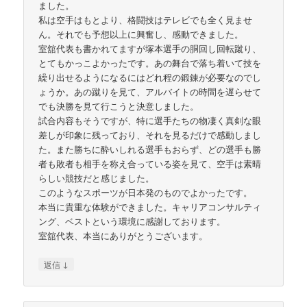
ました。
私は空手はもとより、格闘技はテレビでも全く見ませ
ん。それでも予想以上に興奮し、感動できました。
室舘代表も書かれてますが塚本選手の胴回し回転蹴り、
とてもかっこよかったです。あの舞台で落ち着いて技を
繰り出せるようになるにはどれ程の鍛錬が必要なのでし
ょうか。あの蹴りを見て、アルバイトの時間を遅らせて
でも決勝を見て行こうと決意しました。
試合内容もそうですが、特に選手たちの物凄く真剣な眼
差しが印象に残っており、それを見るだけで感動しまし
た。また勝ちに酔いしれる選手もおらず、どの選手も勝
者も敗者も相手を称え合っている姿を見て、空手は素晴
らしい競技だと感じました。
このようなスポーツが日本発のものでよかったです。
本当に貴重な体験ができました。キャリアコンサルティ
ング、ベストという環境に感謝しております。
室舘代表、本当にありがとうございます。
↓
返信