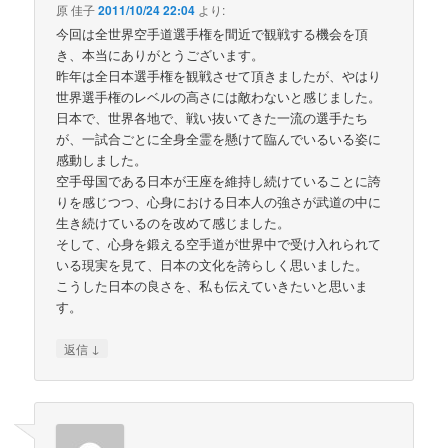
原 佳子
2011/10/24 22:04
より:
今回は全世界空手道選手権を間近で観戦する機会を頂
き、本当にありがとうございます。
昨年は全日本選手権を観戦させて頂きましたが、やはり
世界選手権のレベルの高さには敵わないと感じました。
日本で、世界各地で、戦い抜いてきた一流の選手たち
が、一試合ごとに全身全霊を懸けて臨んでいるいる姿に
感動しました。
空手母国である日本が王座を維持し続けていることに誇
りを感じつつ、心身における日本人の強さが武道の中に
生き続けているのを改めて感じました。
そして、心身を鍛える空手道が世界中で受け入れられて
いる現実を見て、日本の文化を誇らしく思いました。
こうした日本の良さを、私も伝えていきたいと思いま
す。
↓
返信