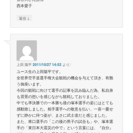
西本愛子
↓
返信
上田 陽平
2011/10/27 14:52
より:
ユース生の上田陽平です。
全世界空手道選手権大会観戦の機会を与えて頂き、有難
う御座います。
今回の観戦に向けて選手の記事を読み臨んだ為、私自身
も背景の想いを感じながら観戦しておりました。
中でも準決勝での一本勝ち後の塚本選手の姿にはとても
感動致しました。相手選手への敬意を払い、一喜一憂せ
ずに静かに待つ姿が、まさに武士道だと感じました。
また、将口選手の「この後の男子の試合も」や、塚本選
手の「東日本大震災の中で」という言葉には、『自分』