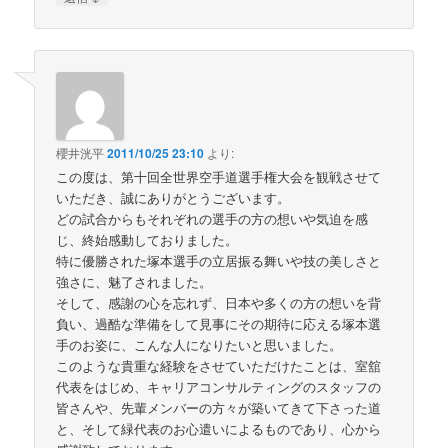
櫻井洸平
2011/10/25 23:10
より:
この度は、第十回全世界空手道選手権大会を観戦させて
いただき、誠にありがとうございます。
どの試合からもそれぞれの選手の方の想いや気迫を感
じ、終始感動しておりました。
特に優勝された塚本選手の立居振る舞いや技の美しさと
強さに、魅了されました。
そして、感謝の心を忘れず、日本や多くの方の想いを背
負い、過酷な準備をして見事にその期待に応える塚本選
手のお姿に、こんな人になりたいと思いました。
このような貴重な経験をさせていただけたことは、室舘
代表をはじめ、キャリアコンサルティングのスタッフの
皆さんや、先輩メンバーの方々が築いてきて下さった道
と、そして緑代表のお心遣いによるものであり、心から