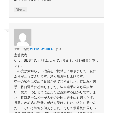
↓
返信
佐野 裕樹
2011/10/25 08:49
より:
室舘代表
いつもBESTでお世話になっております。佐野裕樹と申し
ます。
この度は素晴らしい機会をご提供して頂きまして、誠に
ありがとうございます。深く感謝申し上げます。
空手の試合は初めて参加させて頂きました。特に塚本選
手、将口選手に感動しました。塚本選手の立ち居振舞
い、技の一つひとつにただただ感動するばかりです。ま
た、将口選手は相手が大柄の外国人選手にも関わらず、
果敢に攻め込む姿勢に感銘を受けました。絶対に勝つん
だ！！という気迫が伺えました。そして優勝後に周りへ