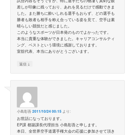
試合内容もそうですが、特に選手たちの物凄く真剣な眼
差しが印象に残っており、あれを見るだけで感動できま
した。また勝ちに酔いしれる選手もおらず、どの選手も
勝者も敗者も相手を称え合っている姿を見て、空手は素
晴らしい競技だと感じました。
このようなスポーツが日本発のものでよかったです。
本当に貴重な体験ができました。キャリアコンサルティ
ング、ベストという環境に感謝しております。
室舘代表、本当にありがとうございます。
↓
返信
小島彰吾
2011/10/24 00:15
より:
お世話になっております。
EP課 都築課長代理担当 小島彰吾と申します。
本日、全世界空手道選手権大会の応援に参加させて頂き