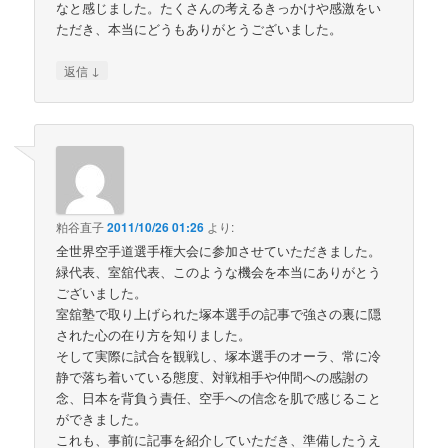
なと感じました。たくさんの考えるきっかけや感激をい
ただき、本当にどうもありがとうございました。
↓
返信
粕谷直子
2011/10/26 01:26
より:
全世界空手道選手権大会に参加させていただきました。
緑代表、室舘代表、このような機会を本当にありがとう
ございました。
室舘塾で取り上げられた塚本選手の記事で強さの裏に隠
された心の在り方を知りました。
そして実際に試合を観戦し、塚本選手のオーラ、常に冷
静で落ち着いている態度、対戦相手や仲間への感謝の
念、日本を背負う責任、空手への信念を肌で感じること
ができました。
これも、事前に記事を紹介していただき、準備したうえ