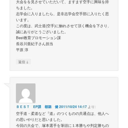
大会をを見させていただいて、ますます空手に興味を持
ちました。
志学会に入りましたら、是非志学会空手部に入りたく思
います。
この度は、武士道(空手)に触れさせて頂く機会を下さり、
誠にありがとうございました。
Best教育プロモーション課
長谷川亜紀子さん担当
平原 淳
↓
返信
ＢＥＳＴ EP課 都築 健
2011/10/24 14:17
より:
空手道・柔道など『道』のつくものの共通点は、他人へ
の思いやりだと思いました。
今回の大会で、塚本選手を筆頭に１本勝ちや判定勝ちの