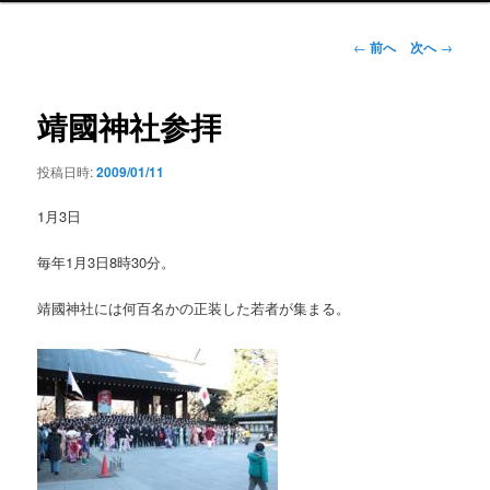
ン
メ
投
←
前へ
次へ
→
ニ
稿
ュ
ナ
ー
ビ
靖國神社参拝
ゲ
ー
投稿日時:
2009/01/11
シ
ョ
1月3日
ン
毎年1月3日8時30分。
靖國神社には何百名かの正装した若者が集まる。