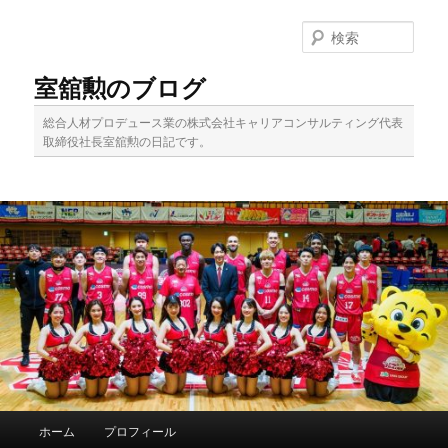
メ
イ
検
ン
索
コ
室舘勲のブログ
ン
テ
総合人材プロデュース業の株式会社キャリアコンサルティング代表
ン
取締役社長室舘勲の日記です。
ツ
へ
移
動
メ
ホーム
プロフィール
イ