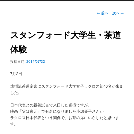
ン
メ
投
←
前へ
次へ
→
ニ
稿
ュ
ナ
ー
ビ
スタンフォード大学生・茶道
ゲ
ー
体験
シ
ョ
投稿日時:
2014/07/22
ン
7月2日
遠州流茶道宗家にスタンフォード大学女子ラクロス部40名が来ま
した。
日本代表との親善試合で来日した皆様ですが、
映画「父は家元」で有名になりました小堀優子さんが
ラクロス日本代表という関係で、お茶の席にいらしたと思いま
す。