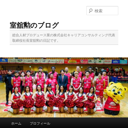
メ
イ
検
ン
索
コ
室舘勲のブログ
ン
テ
総合人材プロデュース業の株式会社キャリアコンサルティング代表
ン
取締役社長室舘勲の日記です。
ツ
へ
移
動
メ
ホーム
プロフィール
イ