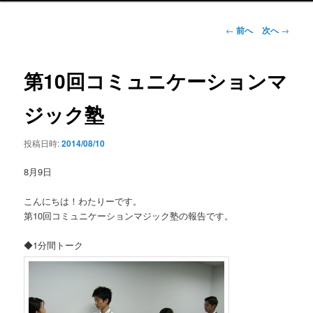
ン
メ
投
←
前へ
次へ
→
ニ
稿
ュ
ナ
ー
ビ
第10回コミュニケーションマ
ゲ
ー
ジック塾
シ
ョ
投稿日時:
2014/08/10
ン
8月9日
こんにちは！わたりーです。
第10回コミュニケーションマジック塾の報告です。
◆1分間トーク