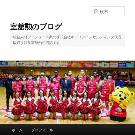
メ
イ
検
ン
索
コ
室舘勲のブログ
ン
テ
総合人材プロデュース業の株式会社キャリアコンサルティング代表
ン
取締役社長室舘勲の日記です。
ツ
へ
移
動
メ
ホーム
プロフィール
イ