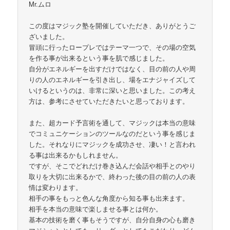
Mr.ムロ
この度はマジック塾を開催していただき、ありがとうご
ざいました。
冒頭に行ったロープレではテーマ一つで、その場の空気
を作る事が出来るという事を肌で感じました。
自分がエネルギーを出すだけではなく、目の前の人や周
りの人のエネルギーを引き出し、場をエナジャイズして
いけるというのは、非常に深いと思いました。この考え
方は、参考にさせていただきたいと思っております。
また、超カード予言術を通して、マジックは本当の意味
でコミュニケーションのツールなのだという事を感じま
した。それなりにマジックを成功させ、凄い！と言われ
る事は出来るかもしれません。
ですが、そこでどれだけ巻き込んだ会話や相手とのやり
取りを大切に出来るかで、終わった後の目の前の人の表
情は変わります。
相手の事をもっと色んな角度から知る事も出来ます。
相手を本当の意味で楽しませる事とは何か。
基本の技術を磨く事もそうですが、自分自身の心も磨き