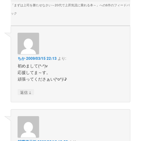
「
まずは上司を勝たせなさい～20代で上昇気流に乗れる本～
」への6件のフィードバ
ック
ちか
2009/03/15 22:13
より:
初めまして(^-^)v
応援してま～す。
頑張ってくださぁい(^o^)/♪
↓
返信