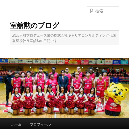
メ
イ
検
ン
索
コ
室舘勲のブログ
ン
テ
総合人材プロデュース業の株式会社キャリアコンサルティング代表
ン
取締役社長室舘勲の日記です。
ツ
へ
移
動
メ
ホーム
プロフィール
イ