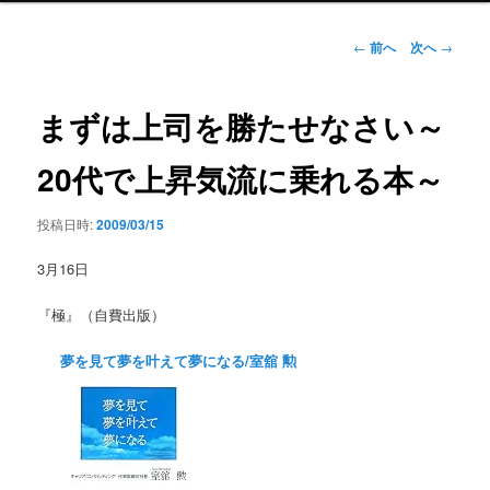
ン
メ
投
←
前へ
次へ
→
ニ
稿
ュ
ナ
ー
ビ
まずは上司を勝たせなさい～
ゲ
ー
20代で上昇気流に乗れる本～
シ
ョ
投稿日時:
2009/03/15
ン
3月16日
『極』（自費出版）
夢を見て夢を叶えて夢になる/室舘 勲