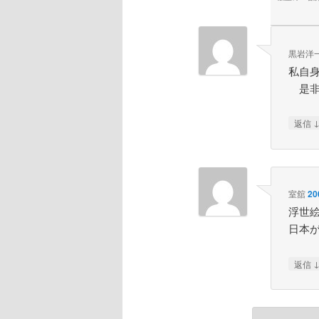
黒岩洋
私自
是非
返信
室舘
20
浮世
日本
返信