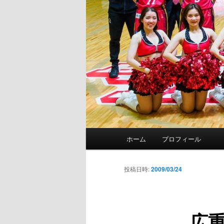
メ
ホーム
プロフィール
イ
ン
メ
投稿日時:
2009/03/24
ニ
ュ
ー
広