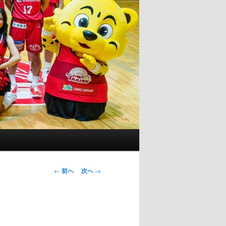
投
←
前へ
次へ
→
稿
ナ
ビ
ゲ