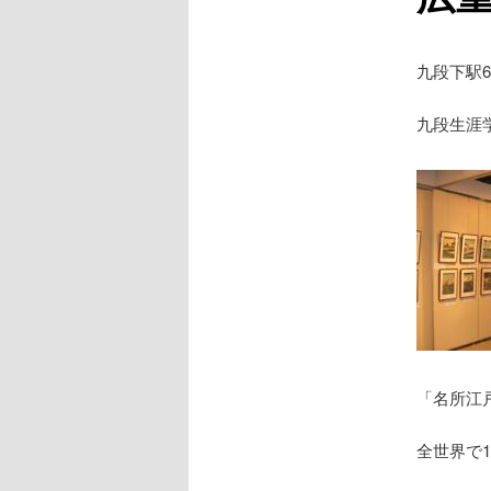
九段下駅
九段生涯
「名所江
全世界で