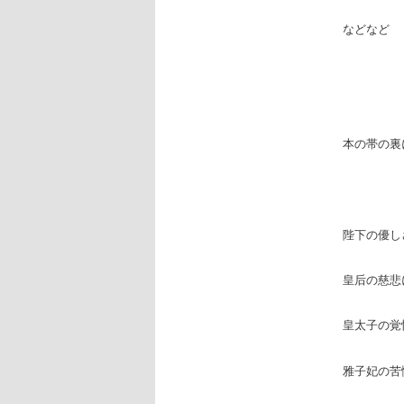
などなど
本の帯の裏
陛下の優し
皇后の慈悲
皇太子の覚
雅子妃の苦