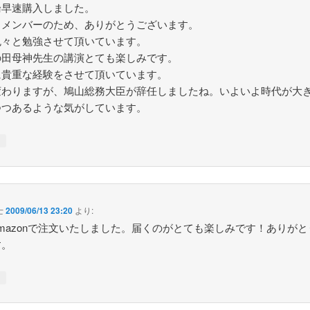
論早速購入しました。
もメンバーのため、ありがとうございます。
色々と勉強させて頂いています。
の田母神先生の講演とても楽しみです。
に貴重な経験をさせて頂いています。
変わりますが、鳩山総務大臣が辞任しましたね。いよいよ時代が大
つつあるような気がしています。
↓
士
2009/06/13 23:20
より:
mazonで注文いたしました。届くのがとても楽しみです！ありが
す。
↓