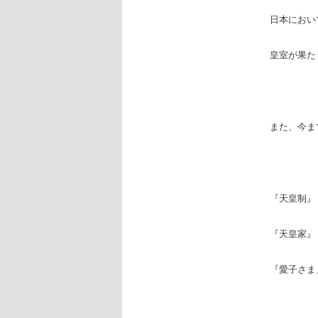
日本におい
皇室が果た
また、今ま
『天皇制
『天皇家
『愛子さ