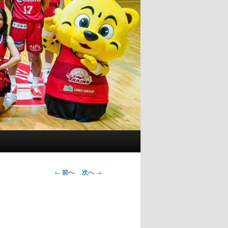
投
←
前へ
次へ
→
稿
ナ
ビ
ゲ