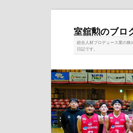
メ
イ
ン
室舘勲のブロ
コ
ン
総合人材プロデュース業の株
テ
日記です。
ン
ツ
へ
移
動