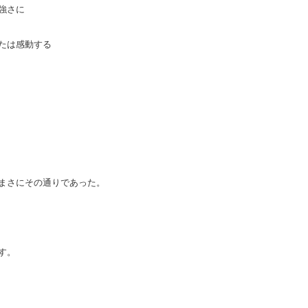
強さに
たは感動する
まさにその通りであった。
す。