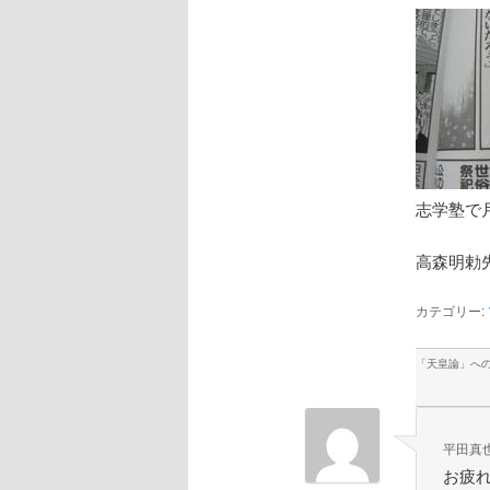
志学塾で
高森明勅
カテゴリー:
「
天皇論
」へ
平田真
お疲