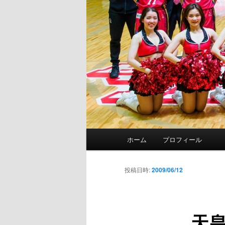
メ
ホーム
プロフィール
イ
ン
メ
投稿日時:
2009/06/12
ニ
ュ
ー
天