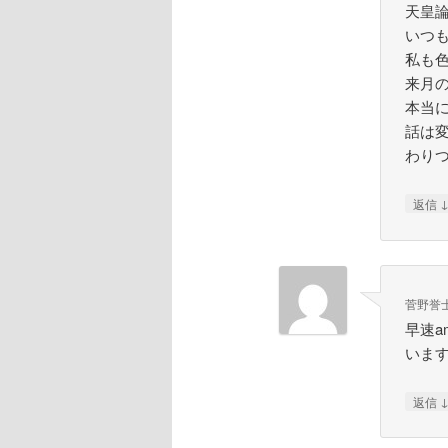
天皇
いつ
私も
来月
本当
話は
わり
返信
菅野誉
早速a
いま
返信