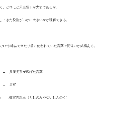
て、どれほど天皇陛下が大切であるか、
してきた役割がいかに大きいかが理解できる。
で
TVや雑誌で当たり前に使われていた言葉で間違いが結構ある。
』
→ 共産党系が広げた言葉
』
→ 皇室
ま』
→敬宮内親王（としのみやないしんのう）