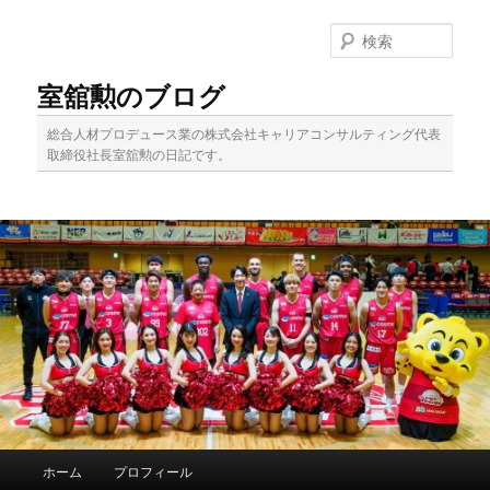
メ
イ
検
ン
索
コ
室舘勲のブログ
ン
テ
総合人材プロデュース業の株式会社キャリアコンサルティング代表
ン
取締役社長室舘勲の日記です。
ツ
へ
移
動
メ
ホーム
プロフィール
イ