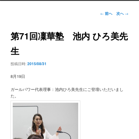
ン
メ
投
←
前へ
次へ
→
ニ
稿
ュ
ナ
ー
ビ
第71回凜華塾 池内 ひろ美先
ゲ
ー
生
シ
ョ
投稿日時:
2015/08/31
ン
8月19日
ガールパワー代表理事：池内ひろ美先生にご登壇いただいまし
た。