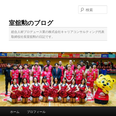
メ
イ
検
ン
索
コ
室舘勲のブログ
ン
テ
総合人材プロデュース業の株式会社キャリアコンサルティング代表
ン
取締役社長室舘勲の日記です。
ツ
へ
移
動
メ
ホーム
プロフィール
イ