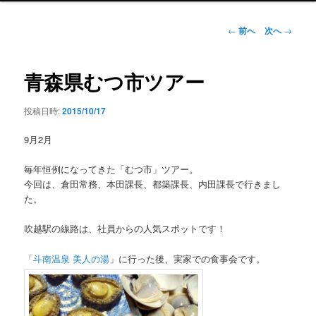
ン
メ
投
←
前へ
次へ
→
ニ
稿
ュ
ナ
ー
ビ
青森県むつ市ツアー
ゲ
ー
投稿日時:
2015/10/17
シ
ョ
9月2月
ン
毎年恒例になってきた「むつ市」ツアー。
今回は、倉田常務、本田課長、都築課長、内田課長で行きまし
た。
吹越駅の線路は、社員からの人気スポットです！
「
斗南温泉 美人の湯
」に行った後、実家での食事会です。