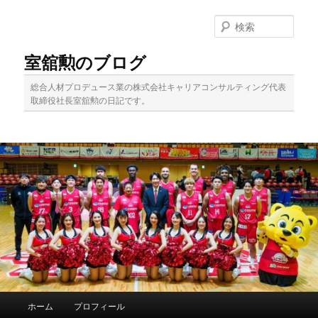
メ
イ
検
ン
索
コ
室舘勲のブログ
ン
テ
総合人材プロデュース業の株式会社キャリアコンサルティング代表
ン
取締役社長室舘勲の日記です。
ツ
へ
移
動
メ
ホーム
プロフィール
イ