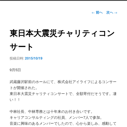
ン
メ
投
←
前へ
次へ
→
ニ
稿
ュ
ナ
ー
ビ
東日本大震災チャリティコン
ゲ
ー
サート
シ
ョ
投稿日時:
2015/10/19
ン
9月5日
武蔵藤沢駅前のホールにて、株式会社アイライフによるコンサー
トが開催された。
東日本大震災チャリティコンサートで、全額寄付だそうです。凄
い！！
中林社長、中林専務とは十年来のお付き合いです。
キャリアコンサルティングの社員、メンバー7人で参加。
音楽に興味のあるメンバーでしたので、心から楽しみ、感動して