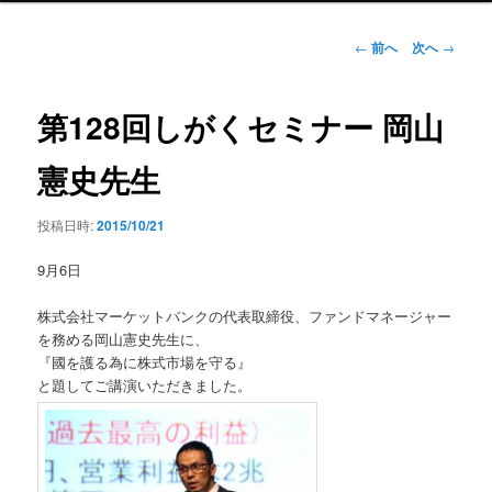
ン
メ
投
←
前へ
次へ
→
ニ
稿
ュ
ナ
ー
ビ
第128回しがくセミナー 岡山
ゲ
ー
憲史先生
シ
ョ
投稿日時:
2015/10/21
ン
9月6日
株式会社マーケットバンクの代表取締役、ファンドマネージャー
を務める岡山憲史先生に、
『國を護る為に株式市場を守る』
と題してご講演いただきました。