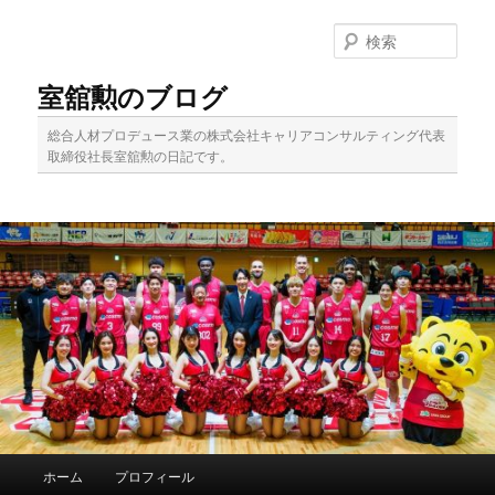
メ
イ
検
ン
索
コ
室舘勲のブログ
ン
テ
総合人材プロデュース業の株式会社キャリアコンサルティング代表
ン
取締役社長室舘勲の日記です。
ツ
へ
移
動
メ
ホーム
プロフィール
イ