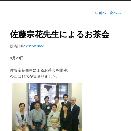
ン
メ
投
←
前へ
次へ
→
ニ
稿
ュ
ナ
ー
ビ
佐藤宗花先生によるお茶会
ゲ
ー
投稿日時:
2015/10/27
シ
ョ
9月23日
ン
佐藤宗花先生によるお茶会を開催。
今回は14名が集まりました。