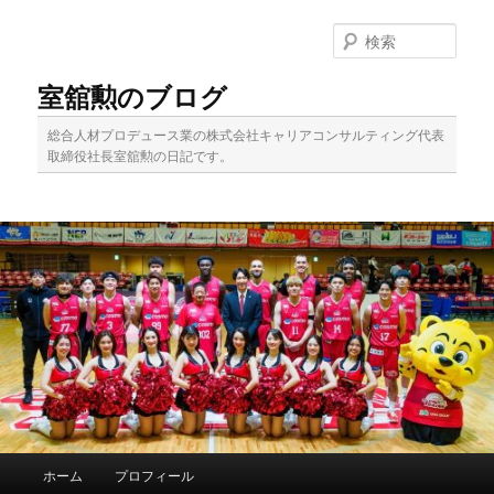
メ
イ
検
ン
索
コ
室舘勲のブログ
ン
テ
総合人材プロデュース業の株式会社キャリアコンサルティング代表
ン
取締役社長室舘勲の日記です。
ツ
へ
移
動
メ
ホーム
プロフィール
イ