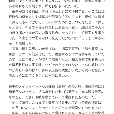
初めて使うときに催される大変おめでたい茶事を、茶道の先輩で
ある野倉さんが開かれ、私もお招きいただいた。
茶事が始まる前は、寄付（待合所）にて待機する。そこには江
戸時代の荷物入れや煙草盆が何気なく置いてある。現代では普通
に買えるものではなく、この日のためにと、つてをたどって探し
たと言う。今まで何度か拝見したお庭も一変し、細部まで手入れ
の行き届いた緑が程よい湿り具合になっており、竹細工も見事だ
った。茶室までの通りがけに見えるだけなのに「ここまでするの
か」と感服した。
茶室で最も重要なのが掛け軸。小堀宗実家元の「和光同塵」の
書は、この日が初掛けだった。用意するまでの苦労を伺っていた
ので、目にすることができて感激だった。旬の食材で振る舞われ
た懐石料理は大変美味。だがそれだけではない。さらに感動した
のが美しい器の数々。百年以上前の代物が、次から次へと当たり
前のように出てくることに本当に驚いた。
茶事のメインイベントがお抹茶（濃茶）のひと時。濃茶の前には
和菓子をいただく。振る舞われた栗の和菓子は、知る限り最高の
ものをと、わざわざ岐阜県まで行って選ばれたものだった。
そして濃茶。これまで十数年も積み重ねてきた茶道の稽古は、
この日のためにあったのだろうと思うと感慨深いものがあった。
一年以上も前から悩みに悩んで選ばれたのが、百年以上前の堅手