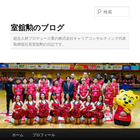
メ
イ
検
ン
索
コ
室舘勲のブログ
ン
テ
総合人材プロデュース業の株式会社キャリアコンサルティング代表
ン
取締役社長室舘勲の日記です。
ツ
へ
移
動
メ
ホーム
プロフィール
イ