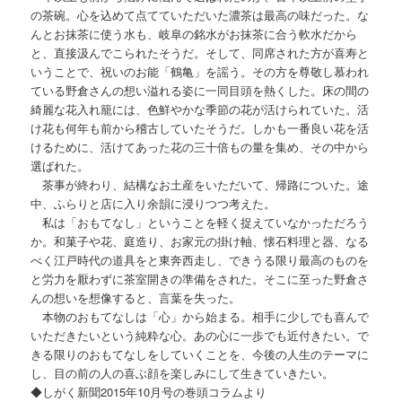
の茶碗。心を込めて点てていただいた濃茶は最高の味だった。な
んとお抹茶に使う水も、岐阜の銘水がお抹茶に合う軟水だから
と、直接汲んでこられたそうだ。そして、同席された方が喜寿と
いうことで、祝いのお能「鶴亀」を謡う。その方を尊敬し慕われ
ている野倉さんの想い溢れる姿に一同目頭を熱くした。床の間の
綺麗な花入れ籠には、色鮮やかな季節の花が活けられていた。活
け花も何年も前から稽古していたそうだ。しかも一番良い花を活
けるために、活けてあった花の三十倍もの量を集め、その中から
選ばれた。
茶事が終わり、結構なお土産をいただいて、帰路についた。途
中、ふらりと店に入り余韻に浸りつつ考えた。
私は「おもてなし」ということを軽く捉えていなかっただろう
か。和菓子や花、庭造り、お家元の掛け軸、懐石料理と器、なる
べく江戸時代の道具をと東奔西走し、できうる限り最高のものを
と労力を厭わずに茶室開きの準備をされた。そこに至った野倉さ
んの想いを想像すると、言葉を失った。
本物のおもてなしは「心」から始まる。相手に少しでも喜んで
いただきたいという純粋な心。あの心に一歩でも近付きたい。で
きる限りのおもてなしをしていくことを、今後の人生のテーマに
し、目の前の人の喜ぶ顔を楽しみにして生きていきたい。
◆しがく新聞2015年10月号の巻頭コラムより