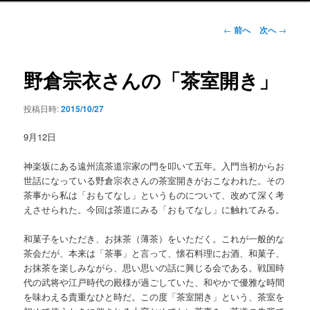
ン
メ
投
←
前へ
次へ
→
ニ
稿
ュ
ナ
ー
ビ
野倉宗衣さんの「茶室開き」
ゲ
ー
投稿日時:
2015/10/27
シ
ョ
9月12日
ン
神楽坂にある遠州流茶道宗家の門を叩いて五年。入門当初からお
世話になっている野倉宗衣さんの茶室開きがおこなわれた。その
茶事から私は「おもてなし」というものについて、改めて深く考
えさせられた。今回は茶道にみる「おもてなし」に触れてみる。
和菓子をいただき、お抹茶（薄茶）をいただく。これが一般的な
茶会だが、本来は「茶事」と言って、懐石料理にお酒、和菓子、
お抹茶を楽しみながら、思い思いの話に興じる会である。戦国時
代の武将や江戸時代の殿様が過ごしていた、和やかで優雅な時間
を味わえる貴重なひと時だ。この度「茶室開き」という、茶室を