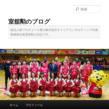
メ
イ
検
ン
索
コ
室舘勲のブログ
ン
テ
総合人材プロデュース業の株式会社キャリアコンサルティング代表
ン
取締役社長室舘勲の日記です。
ツ
へ
移
動
メ
ホーム
プロフィール
イ