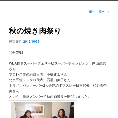
ン
メ
投
←
前へ
次へ
→
ニ
稿
ュ
ナ
ー
ビ
秋の焼き肉祭り
ゲ
ー
投稿日時:
2015/10/31
シ
ョ
10月26日
ン
WBA世界スーパーフェザー級スーパーチャンピオン 内山高志
さん
プロレス界の絶対王者 小橋建太さん
北京五輪シンクロ代表 石黒由美子さん
トリノ、バンクーバー2大会連続ボブスレー日本代表 桧野真奈
美さん
という、豪華メンバーで秋の肉祭りを開催しました。