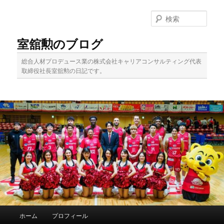
メ
イ
検
ン
索
コ
室舘勲のブログ
ン
テ
総合人材プロデュース業の株式会社キャリアコンサルティング代表
ン
取締役社長室舘勲の日記です。
ツ
へ
移
動
メ
ホーム
プロフィール
イ