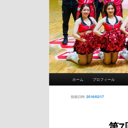
メ
ホーム
プロフィール
イ
ン
メ
投稿日時:
2016/02/17
ニ
ュ
ー
第7