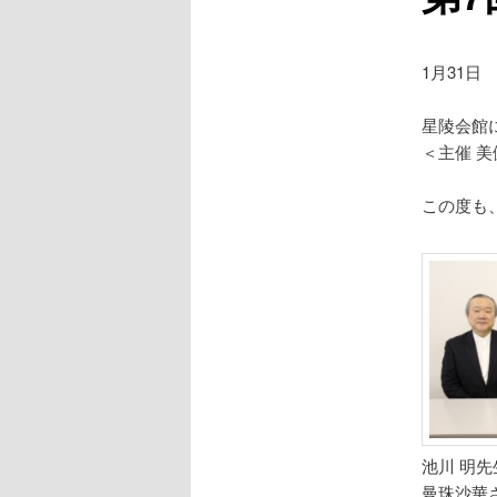
1月31日
星陵会館
＜主催 
この度も
池川 明
曼珠沙華