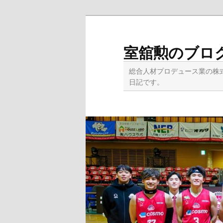
メ
イ
ン
室舘勲のブロ
コ
ン
総合人材プロデュース業の株
テ
日記です。
ン
ツ
へ
移
動