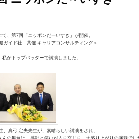
にて、第7回「ニッポンだーいすき」が開催。
美健ガイド社 共催 キャリアコンサルティング＞
、私がトップバッターで講演しました。
先生、真弓 定夫先生が、素晴らしい講演をされ、
さんの舞台は、感動と笑いが入り交じり、大盛り上がりの演舞でし