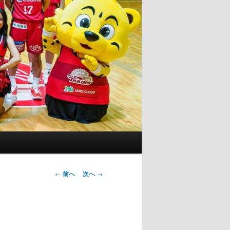
投
←
前へ
次へ
→
稿
ナ
ビ
ゲ