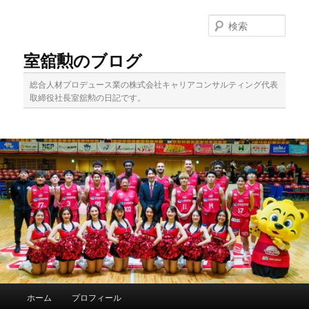
メ
イ
検
ン
索
コ
室舘勲のブログ
ン
テ
総合人材プロデュース業の株式会社キャリアコンサルティング代表
ン
取締役社長室舘勲の日記です。
ツ
へ
移
動
メ
ホーム
プロフィール
イ