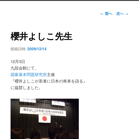
ン
メ
投
←
前へ
次へ
→
ニ
稿
ュ
ナ
ー
ビ
櫻井よしこ先生
ゲ
ー
投稿日時:
2009/12/14
シ
ョ
12月3日
ン
九段会館にて、
国家基本問題研究所
主催
『櫻井よしこが若者に日本の将来を語る』
に協賛しました。