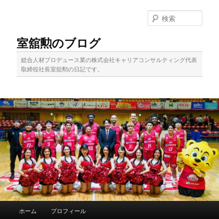
メ
イ
検
ン
索
コ
室舘勲のブログ
ン
テ
総合人材プロデュース業の株式会社キャリアコンサルティング代表
ン
取締役社長室舘勲の日記です。
ツ
へ
移
動
メ
ホーム
プロフィール
イ