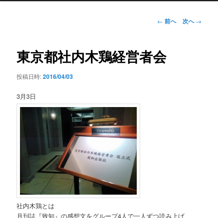
ン
メ
投
←
前へ
次へ
→
ニ
稿
ュ
ナ
ー
ビ
東京都社内木鶏経営者会
ゲ
ー
投稿日時:
2016/04/03
シ
ョ
3月3日
ン
社内木鶏とは
月刊誌『致知』の感想文をグループ4人で一人ずつ読み上げ、