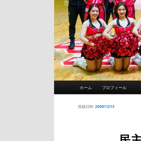
メ
ホーム
プロフィール
イ
ン
メ
投稿日時:
2009/12/15
ニ
ュ
ー
民