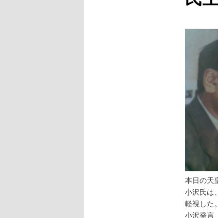
本日の天
小沢氏は
軽視した
小沢発言