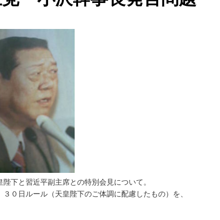
皇陛下と習近平副主席との特別会見について。
、３０日ルール（天皇陛下のご体調に配慮したもの）を、
。