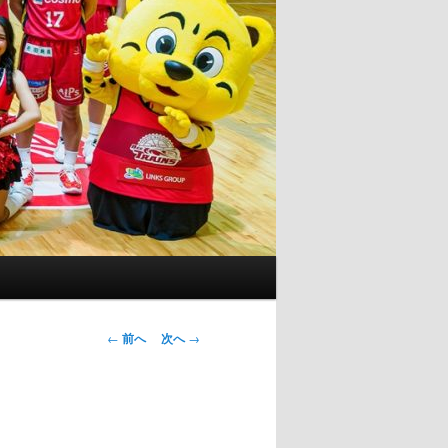
投
←
前へ
次へ
→
稿
ナ
ビ
ゲ