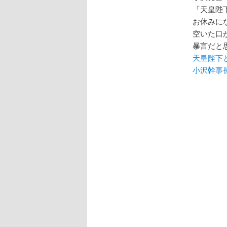
「天皇陛
お休みに
空いた口
暴言だと
天皇陛下
小沢幹事長