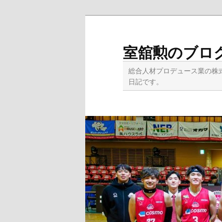
メ
イ
ン
室舘勲のブロ
コ
ン
総合人材プロデュース業の株
テ
日記です。
ン
ツ
へ
移
動