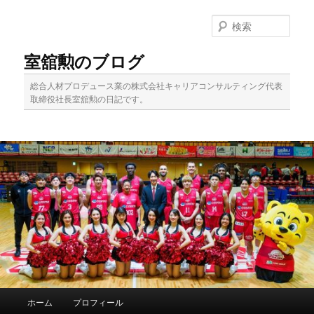
メ
イ
検
ン
索
コ
室舘勲のブログ
ン
テ
総合人材プロデュース業の株式会社キャリアコンサルティング代表
ン
取締役社長室舘勲の日記です。
ツ
へ
移
動
メ
ホーム
プロフィール
イ