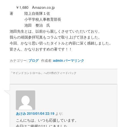
￥1,680 Amazon.co.jp
著 陸上自衛隊１佐
小平学校人事教育部長
池田 整治 氏
池田先生とは、以前から親しくさせていただいており、
我らの靖国参拝写真もコラムで取り上げて頂きました。
今回、かなり思い切ったタイトルと内容に深く感銘しました。
皆さん、かなりおすすめの著です！！
カテゴリー:
ブログ
作成者:
admin
パーマリンク
「
マインドコントロール
」への1件のフィードバック
あけみ
2010/01/04 22:19
より:
こんにちは、いつも応援しています。
今日はご挨拶だけしにきました。