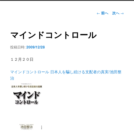
ン
メ
投
←
前へ
次へ
→
ニ
稿
ュ
ナ
ー
ビ
マインドコントロール
ゲ
ー
投稿日時:
2009/12/28
シ
ョ
１２月２０日
ン
マインドコントロール 日本人を騙し続ける支配者の真実/池田整
治