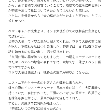
から、必ず着物でお稽古にいくことで、着物での立ち居振る舞い
が茶道を通して板についてきたからではないかと感じた。
さらに、主催者からも「会の格が上がったよ」と言われ、とても
嬉しかった。
ペマ・ギャルポ先生より、インド大使公邸での晩餐会に主賓とし
て誘われた。
当時の大使、ワドワ女史が出迎えてくれた。ワドワ大使の前に席
があり、不慣れな私は少し緊張した。茶道では、まずは御正客が
話し始めるのを思い出し、話を切り出した。
「玄関に蓮の花が飾ってありました。この場をコーディネートさ
れたDr．ペマへの敬意の表れですね。素敵です。蓮はチベット語
でペマですからね」
ワドワ大使は感激され、晩餐会の空気が和やかになった。
エストニアから十一名のお客さんが弊社に来られた。
縄文心導のインストラクターで、日本文化に詳しく、大変興味を
持っていた。会社に作った、三畳の小上がりの茶室で、和菓子と
お抹茶を振る舞うと、最高の笑顔で返してくれた。
すると、矢継ぎ早に質問が始まった。
「茶道はいつの時代に始まったのか」