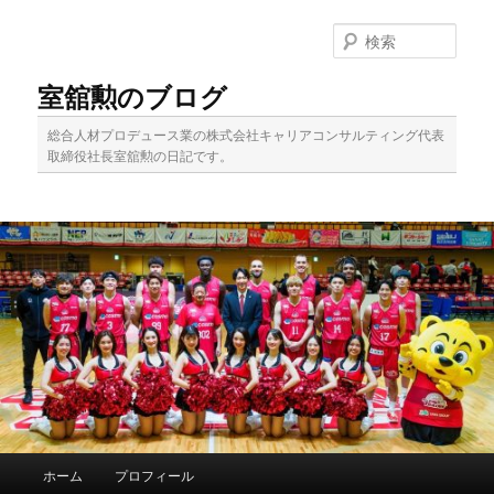
メ
イ
検
ン
索
コ
室舘勲のブログ
ン
テ
総合人材プロデュース業の株式会社キャリアコンサルティング代表
ン
取締役社長室舘勲の日記です。
ツ
へ
移
動
メ
ホーム
プロフィール
イ