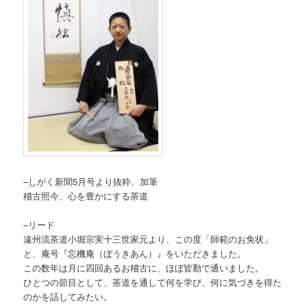
–しがく新聞5月号より抜粋、加筆
稽古照今、心を豊かにする茶道
–リード
遠州流茶道小堀宗実十三世家元より、この度「師範のお免状」
と、庵号『忘機庵（ぼうきあん）』をいただきました。
この数年は月に四回あるお稽古に、ほぼ皆勤で通いました。
ひとつの節目として、茶道を通して何を学び、何に気づきを得た
のかを話してみたい。