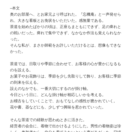
–本文
奥のお部屋へ、とお家元より呼ばれた。『忘機庵』と一声発せら
れ、大きな看板とお免状をいただいた。感無量である。
茶道を始めたばかりの頃は、正座もまともにできず、足の痺れと
の戦いだった。痺れで集中できず、なかなか作法も覚えられなか
った。
そんな私が、まさか師範をお許しいただけるとは、想像もできな
かった。
茶道では、日取りや季節に合わせて、お客様の心が豊かになるも
のを設える。
お菓子やお花飾りは、季節を少し先取りして飾り、お客様に季節
の到来を伝える。
設えのなかでも、一番大切にするのが掛け軸。
今日という日に、どんな掛け軸が相応しいかを考える。
お稽古をしていくことで、おもてなしの感性が磨かれていく。
花や書、器などにも、少しずつ興味を惹かれていった。
そんな茶道での経験が思わぬときに活きた。
経営者の会合に、着物で出かけるようにした。男性の着物姿は珍
しく、参加者から、自分も着てみたいという声があがった。日頃