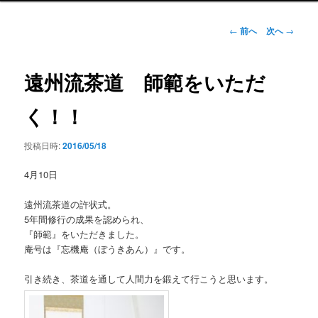
ン
メ
投
←
前へ
次へ
→
ニ
稿
ュ
ナ
ー
ビ
遠州流茶道 師範をいただ
ゲ
ー
く！！
シ
ョ
投稿日時:
2016/05/18
ン
4月10日
遠州流茶道の許状式。
5年間修行の成果を認められ、
『師範』をいただきました。
庵号は『忘機庵（ぼうきあん）』です。
引き続き、茶道を通して人間力を鍛えて行こうと思います。