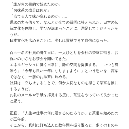
「誰が何の目的で始めたのか」
「お抹茶の成分は何か」
「点てる人で味が変わるのか」…。
通訳の力も借りて、なんとか全ての質問に答えられた。日本の伝
統文化を体験し、学びが深まったことに、満足してくださったそ
うだ。
日本文化を広めることに、少しは貢献できて自信になった。
百五十名の社員の誕生日に、一人ひとりを会社の茶室に招き、お
祝いの小さなお茶会を開いてきた。
エネルギッシュに働く日常に、静の空間を提供する。「いつも有
難う」「今年も良い一年になりますように」という想いを、言葉
ではなく、一服のお抹茶に込める。
社員は、立ち止まることで、何か大切なものを感じて茶室を後に
するようだ。
お礼のメールや手紙を拝見する度に、茶道をやっていて良かった
と思う。
正直、「人生や仕事の何に活きるのだろうか」と茶道を始めたの
が五年前。
そこから、真剣に打ち込んだ数年間を振り返ると、多くのものを