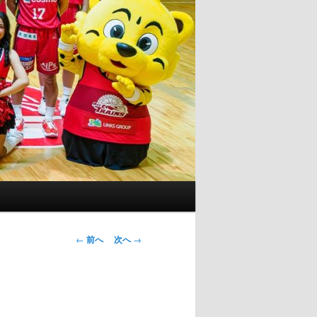
投
←
前へ
次へ
→
稿
ナ
ビ
ゲ