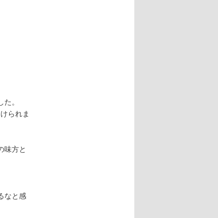
ー
シ
ョ
ン
した。
受けられま
の味方と
るなと感