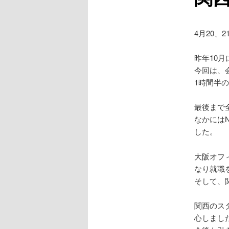
4月20、2
昨年10
今回は、
1時間半
最後まで
なかには
した。
大阪オフ
なり就職
そして、
関西のス
心しまし