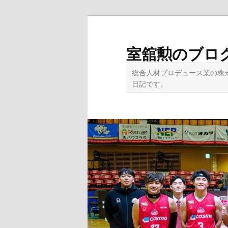
メ
イ
ン
室舘勲のブロ
コ
ン
総合人材プロデュース業の株
テ
日記です。
ン
ツ
へ
移
動