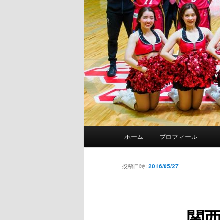
メ
ホーム
プロフィール
イ
ン
メ
投稿日時:
2016/05/27
ニ
ュ
ー
関