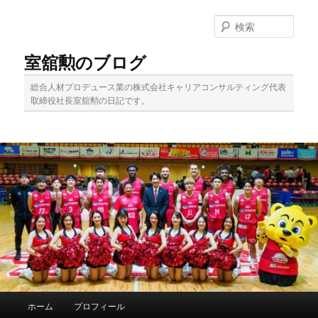
メ
イ
検
ン
索
コ
室舘勲のブログ
ン
テ
総合人材プロデュース業の株式会社キャリアコンサルティング代表
ン
取締役社長室舘勲の日記です。
ツ
へ
移
動
メ
ホーム
プロフィール
イ