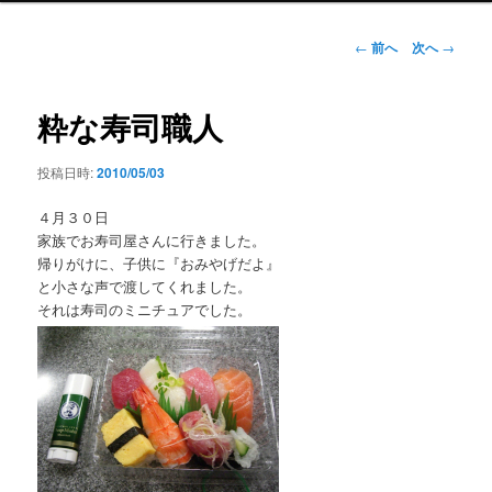
ン
メ
投
←
前へ
次へ
→
ニ
稿
ュ
ナ
ー
ビ
粋な寿司職人
ゲ
ー
投稿日時:
2010/05/03
シ
ョ
４月３０日
ン
家族でお寿司屋さんに行きました。
帰りがけに、子供に『おみやげだよ』
と小さな声で渡してくれました。
それは寿司のミニチュアでした。