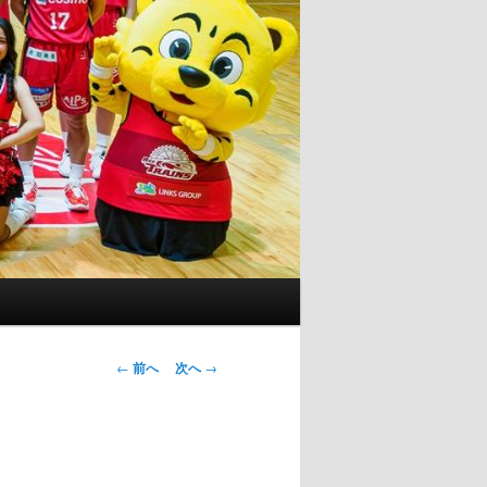
投
←
前へ
次へ
→
稿
ナ
ビ
ゲ