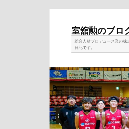
メ
イ
ン
室舘勲のブロ
コ
ン
総合人材プロデュース業の株
テ
日記です。
ン
ツ
へ
移
動