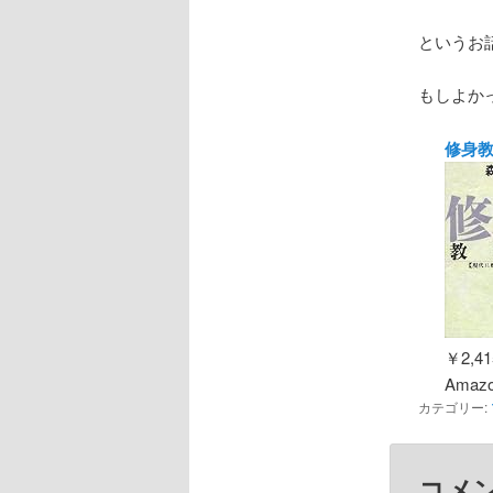
というお
もしよか
修身教
￥2,41
Amazo
カテゴリー:
コメ