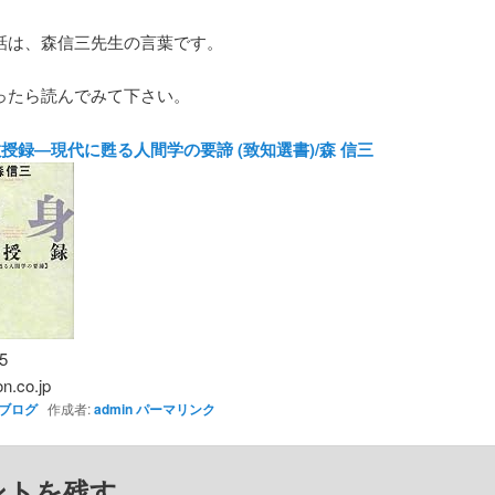
話は、森信三先生の言葉です。
ったら読んでみて下さい。
授録―現代に甦る人間学の要諦 (致知選書)/森 信三
5
n.co.jp
ブログ
作成者:
admin
パーマリンク
ントを残す