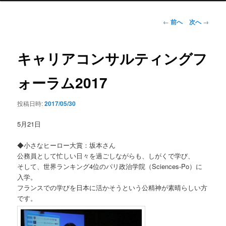
ン
メ
投
←
前へ
次へ
→
ニ
稿
ュ
ナ
ー
ビ
キャリアコンサルティングフ
ゲ
ー
ォーラム2017
シ
ョ
投稿日時:
2017/05/30
ン
5月21日
◆小さなヒーロー大賞：坂本さん
公務員として忙しい日々を過ごしながらも、しがくで学び、
そして、世界ランキング4位のパリ政治学院（Sciences-
Po）に
入学。
フランスでの学びを日本に活かそうという公精神が素晴らしい方
で
す。