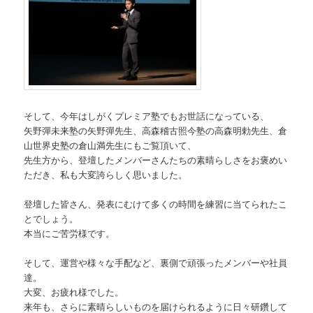
そして、今年はしがくプレミア塾でもお世話になっている、
矢野彈未来塾の矢野彈先生、高森稽古照今塾の高森明勅先生、
倉
山世界史塾の倉山満先生にもご覧頂いて、
先生方から、
登壇したメンバーさんたちの素晴らしさをお褒めい
ただき、
私も大変誇らしく思いました。
登壇した皆さん、
発表にむけて多くの時間を練習に当てられたこ
とでしょう。
本当にご苦労様です。
そして、運営や様々な手配など、
裏側で頑張ったメンバーや社員
達。
大変、お疲れ様でした。
来年も、さらに素晴らしいものを届けられるように日々研鑽して