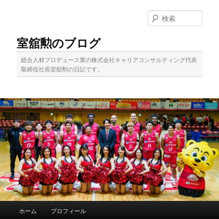
メ
イ
検
ン
索
コ
室舘勲のブログ
ン
テ
総合人材プロデュース業の株式会社キャリアコンサルティング代表
ン
取締役社長室舘勲の日記です。
ツ
へ
移
動
メ
ホーム
プロフィール
イ