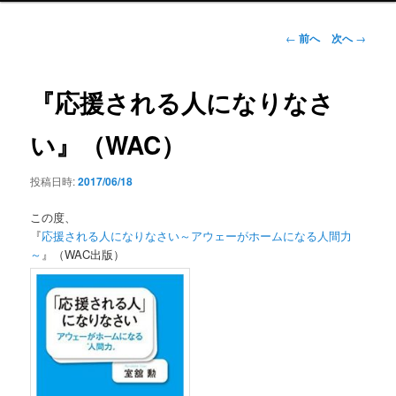
ン
メ
投
←
前へ
次へ
→
ニ
稿
ュ
ナ
ー
ビ
『応援される人になりなさ
ゲ
ー
い』（WAC）
シ
ョ
投稿日時:
2017/06/18
ン
この度、
『
応援される人になりなさい～アウェーがホームになる人間力
～
』（WAC出版）