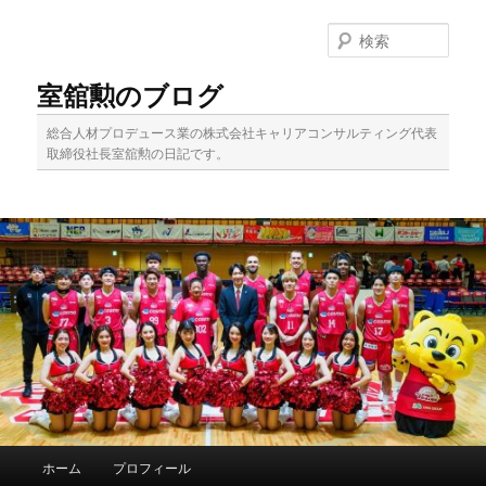
メ
イ
検
ン
索
コ
室舘勲のブログ
ン
テ
総合人材プロデュース業の株式会社キャリアコンサルティング代表
ン
取締役社長室舘勲の日記です。
ツ
へ
移
動
メ
ホーム
プロフィール
イ