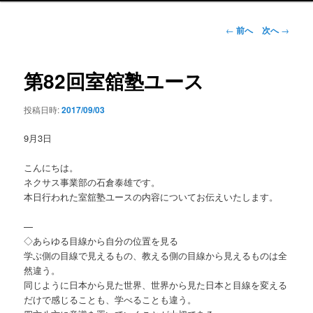
ン
メ
投
←
前へ
次へ
→
ニ
稿
ュ
ナ
ー
ビ
第82回室舘塾ユース
ゲ
ー
投稿日時:
2017/09/03
シ
ョ
9月3日
ン
こんにちは。
ネクサス事業部の石倉泰雄です。
本日行われた室舘塾ユースの内容についてお伝えいたします。
—
◇あらゆる目線から自分の位置を見る
学ぶ側の目線で見えるもの、教える側の目線から見えるものは全
然違う。
同じように日本から見た世界、世界から見た日本と目線を変える
だけで感じることも、学べることも違う。