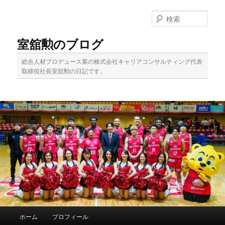
メ
イ
検
ン
索
コ
室舘勲のブログ
ン
テ
総合人材プロデュース業の株式会社キャリアコンサルティング代表
ン
取締役社長室舘勲の日記です。
ツ
へ
移
動
メ
ホーム
プロフィール
イ