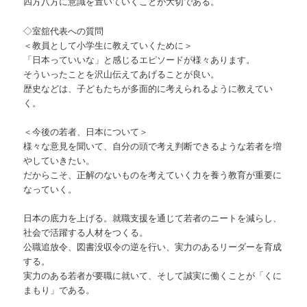
四方八方に意識を置いていくことが大切である。
◇室舘代表への質問
＜教員として小学生に教えていくために＞
「日本っていいな」と感じるエピソードが様々あります。
そういったことを沢山伝えてあげることが良い。
歴史などは、子どもたちが多面的に考えられるように教えてい
く。
＜今後の若者、日本について＞
様々な意見を聞いて、自分の頭で考え判断できるような若者を増
やしていきたい。
だからこそ、正解のないものを考えていく力を養う教育が重要に
なっていく。
日本の底力を上げる。就職支援を通じて若者のニートを減らし、
社会で活躍する人材をつくる。
公職追放令、図書没収令の逆を行い、実力のあるリーダーを育成
する。
実力のある若者が要職に就いて、そして誠実に働くことが「くに
まもり」である。