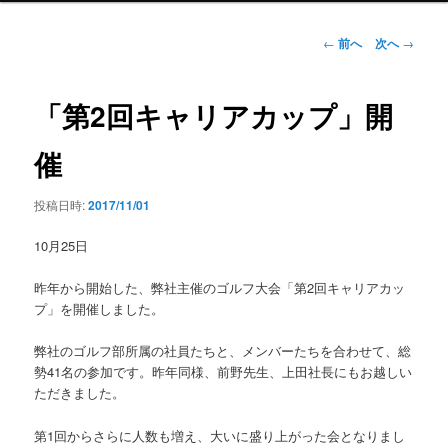
ン
メ
投
←
前へ
次へ
→
ニ
稿
ュ
ナ
ー
ビ
「第2回キャリアカップ」開
ゲ
ー
催
シ
ョ
投稿日時:
2017/11/01
ン
10月25日
昨年から開始した、弊社主催のゴルフ大会「第2回キャリアカッ
プ」を開催しました。
弊社のゴルフ部所属の社員たちと、メンバーたちを合わせて、総
勢41名の参加です。昨年同様、前野先生、上田社長にもお越しい
ただきました。
第1回からさらに人数も増え、大いに盛り上がった会となりまし