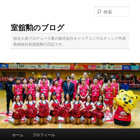
メ
イ
検
ン
索
コ
室舘勲のブログ
ン
テ
総合人材プロデュース業の株式会社キャリアコンサルティング代表
ン
取締役社長室舘勲の日記です。
ツ
へ
移
動
メ
ホーム
プロフィール
イ