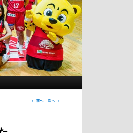
投
←
前へ
次へ
→
稿
ナ
ビ
た
ゲ