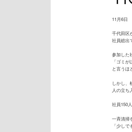
11月6日
千代田区
社員総出
参加した
「ゴミが
と言うほ
しかし、
人の立ち
社員15
一斉清掃
「少しで