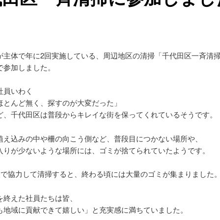
が主体で年に2回実施している、周辺地区の清掃「千代田区一斉清
で参加しました。
社員いわく
ほとんど無く、探すのが大変だった」
ど、千代田区は普段からキレイな街を保ってくれているそうです。
植え込みの中や柵の向こう側など、普段目につかない場所や、
入りが少ないような場所には、ゴミが捨てられていたようです。
0人で協力して清掃すると、終わる頃には大量のゴミが集まりました
を終えた社員たちは皆、
も地域に貢献できて嬉しい」と充実感に満ちていました。