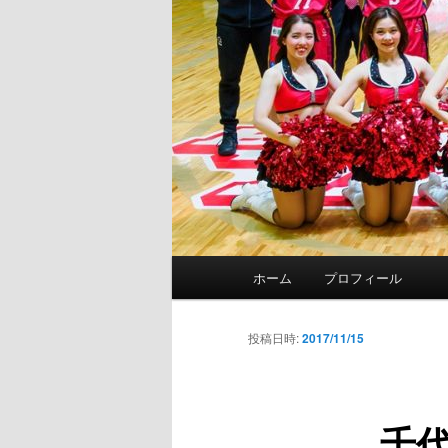
メ
ホーム
プロフィール
イ
ン
メ
投稿日時:
2017/11/15
ニ
ュ
ー
千