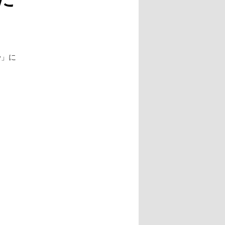
ー
シ
ョ
ン
掃」に
。