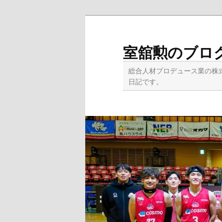
メ
イ
ン
室舘勲のブロ
コ
ン
総合人材プロデュース業の株
テ
日記です。
ン
ツ
へ
移
動