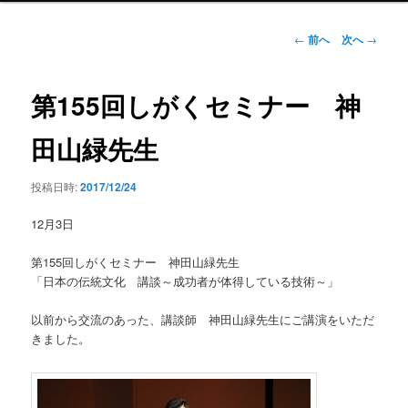
ン
メ
投
←
前へ
次へ
→
ニ
稿
ュ
ナ
ー
ビ
第155回しがくセミナー 神
ゲ
ー
田山緑先生
シ
ョ
投稿日時:
2017/12/24
ン
12月3日
第155回しがくセミナー 神田山緑先生
「日本の伝統文化 講談～成功者が体得している技術～」
以前から交流のあった、講談師 神田山緑先生にご講演をいただ
きました。