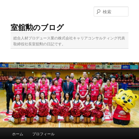
メ
イ
検
ン
索
コ
室舘勲のブログ
ン
テ
総合人材プロデュース業の株式会社キャリアコンサルティング代表
ン
取締役社長室舘勲の日記です。
ツ
へ
移
動
メ
ホーム
プロフィール
イ