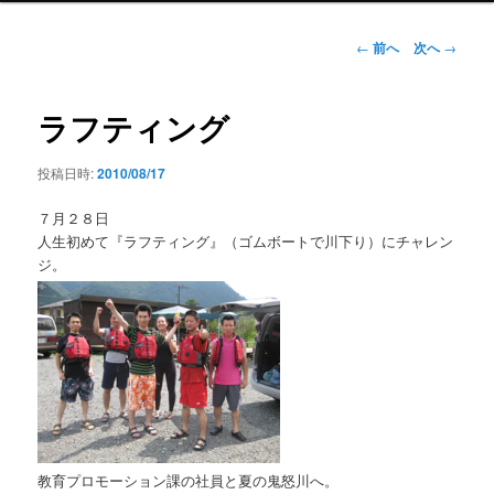
ン
メ
投
←
前へ
次へ
→
ニ
稿
ュ
ナ
ー
ビ
ラフティング
ゲ
ー
投稿日時:
2010/08/17
シ
ョ
７月２８日
ン
人生初めて『ラフティング』（ゴムボートで川下り）にチャレン
ジ。
教育プロモーション課の社員と夏の鬼怒川へ。