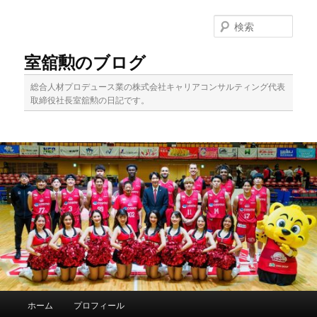
メ
イ
検
ン
索
コ
室舘勲のブログ
ン
テ
総合人材プロデュース業の株式会社キャリアコンサルティング代表
ン
取締役社長室舘勲の日記です。
ツ
へ
移
動
メ
ホーム
プロフィール
イ