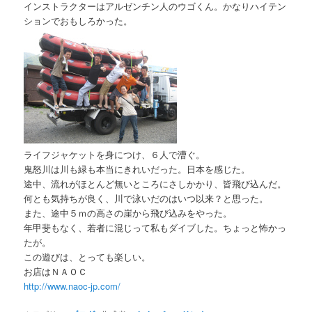
インストラクターはアルゼンチン人のウゴくん。かなりハイテン
ションでおもしろかった。
ライフジャケットを身につけ、６人で漕ぐ。
鬼怒川は川も緑も本当にきれいだった。日本を感じた。
途中、流れがほとんど無いところにさしかかり、皆飛び込んだ。
何とも気持ちが良く、川で泳いだのはいつ以来？と思った。
また、途中５ｍの高さの崖から飛び込みをやった。
年甲斐もなく、若者に混じって私もダイブした。ちょっと怖かっ
たが。
この遊びは、とっても楽しい。
お店はＮＡＯＣ
http://www.naoc-jp.com/