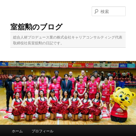
メ
イ
検
ン
索
コ
室舘勲のブログ
ン
テ
総合人材プロデュース業の株式会社キャリアコンサルティング代表
ン
取締役社長室舘勲の日記です。
ツ
へ
移
動
メ
ホーム
プロフィール
イ