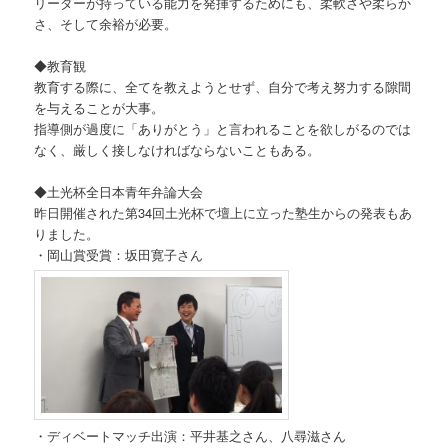
リーダーが持っている能力を発揮するためにも、柔軟さや柔らか
さ、そして余裕が必要。
◆教育観
教育する際に、全てを教えようとせず、自分で考え努力する隙間
を与えることが大事。
指導側が過度に「ありがとう」と言われることを欲しがるのでは
なく、厳しく接しなければならないこともある。
◆土光杯全日本青年弁論大会
昨日開催された第34回土光杯で壇上に立った塾生からの発表もあ
りました。
・岡山賞受賞：坂田寛子さん
・ディベートマッチ出演：平井基之さん、八尋滋さん