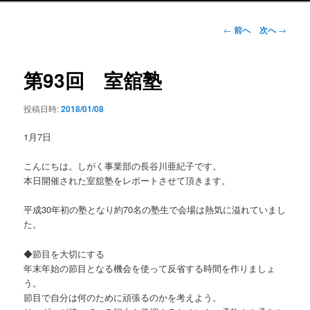
ン
メ
投
←
前へ
次へ
→
ニ
稿
ュ
ナ
ー
ビ
第93回 室舘塾
ゲ
ー
投稿日時:
2018/01/08
シ
ョ
1月7日
ン
こんにちは。しがく事業部の長谷川亜紀子です。
本日開催された室舘塾をレポートさせて頂きます。
平成30年初の塾となり約70名の塾生で会場は熱気に溢れていまし
た。
◆節目を大切にする
年末年始の節目となる機会を使って反省する時間を作りましょ
う。
節目で自分は何のために頑張るのかを考えよう。