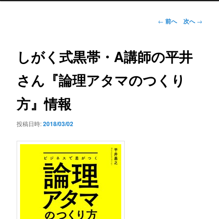
ン
メ
投
←
前へ
次へ
→
ニ
稿
ュ
ナ
ー
ビ
しがく式黒帯・A講師の平井
ゲ
ー
さん『論理アタマのつくり
シ
ョ
方』情報
ン
投稿日時:
2018/03/02