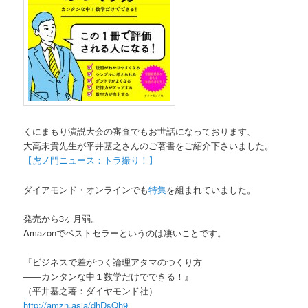
くにまもり演説大会の審査でもお世話になっております、
大高未貴先生が平井基之さんのご著書をご紹介下さいました。
【虎ノ門ニュース：トラ撮り！】
ダイアモンド・オンラインでも
特集
を組まれていました。
発売から3ヶ月弱。
Amazonでベストセラーというのは凄いことです。
『ビジネスで差がつく論理アタマのつくり方
――カンタンな中１数学だけでできる！』
（平井基之著：ダイヤモンド社）
http://amzn.asia/dhDsQh9