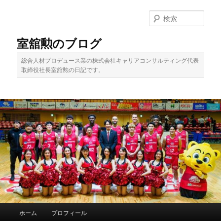
メ
イ
検
ン
索
コ
室舘勲のブログ
ン
テ
総合人材プロデュース業の株式会社キャリアコンサルティング代表
ン
取締役社長室舘勲の日記です。
ツ
へ
移
動
メ
ホーム
プロフィール
イ