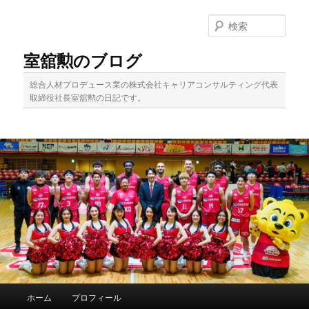
メ
イ
検
ン
索
コ
室舘勲のブログ
ン
テ
総合人材プロデュース業の株式会社キャリアコンサルティング代表
ン
取締役社長室舘勲の日記です。
ツ
へ
移
動
メ
ホーム
プロフィール
イ