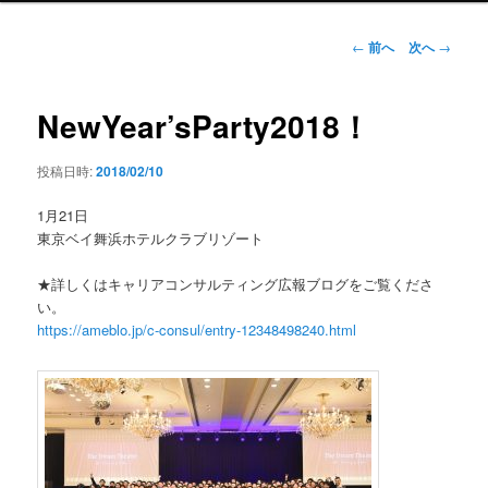
ン
メ
投
←
前へ
次へ
→
ニ
稿
ュ
ナ
ー
ビ
NewYear’sParty2018！
ゲ
ー
投稿日時:
2018/02/10
シ
ョ
1月21日
ン
東京ベイ舞浜ホテルクラブリゾート
★詳しくはキャリアコンサルティング広報ブログをご覧くださ
い。
https://ameblo.jp/c-consul/entry-12348498240.html