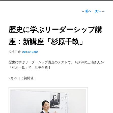
ン
メ
投
←
前へ
次へ
→
ニ
稿
ュ
ナ
ー
ビ
歴史に学ぶリーダーシップ講
ゲ
ー
座：新講座「杉原千畝」
シ
ョ
投稿日時:
2018/10/02
ン
歴史に学ぶリーダーシップ講座のテストで、Ａ講師の三浦さんが
「杉原千畝」で、見事合格！
9月29日に初開催！