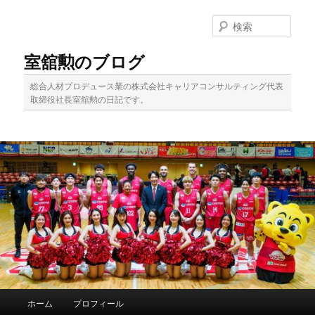
メ
イ
検
ン
索
コ
室舘勲のブログ
ン
テ
総合人材プロデュース業の株式会社キャリアコンサルティング代表
ン
取締役社長室舘勲の日記です。
ツ
へ
移
動
メ
ホーム
プロフィール
イ