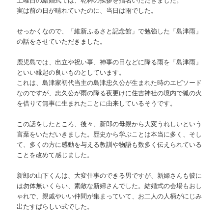
実は前の日が晴れていたのに、当日は雨でした。
せっかくなので、「維新ふるさと記念館」で勉強した「島津雨」
の話をさせていただきました。
鹿児島では、出立や祝い事、神事の日などに降る雨を「島津雨」
といい縁起の良いものとしています。
これは、島津家初代当主の島津忠久公が生まれた時のエピソード
なのですが、忠久公が雨の降る夜更けに住吉神社の境内で狐の火
を借りて無事に生まれたことに由来しているそうです。
この話をしたところ、後々、新郎の母親から大変うれしいという
言葉をいただいきました。歴史から学ぶことは本当に多く、そし
て、多くの方に感動を与える教訓や物語も数多く伝えられている
ことを改めて感じました。
新郎の山下くんは、大変仕事のできる男ですが、新婦さんも彼に
は勿体無いくらい、素敵な新婦さんでした。結婚式の会場もおし
ゃれで、親戚やいい仲間が集まっていて、お二人の人柄がにじみ
出たすばらしい式でした。