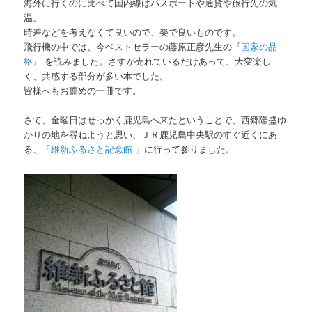
海外に行くのに比べて国内線はパスポートや通貨や旅行先の気
温、
時差などを考えなくて良いので、楽で良いものです。
飛行機の中では、今ベストセラーの藤原正彦先生の
『国家の品
格』
を読みました。さすが売れているだけあって、大変楽し
く、共感する部分が多い本でした。
皆様へもお薦めの一冊です。
さて、金曜日はせっかく鹿児島へ来たということで、西郷隆盛ゆ
かりの地を尋ねようと思い、ＪＲ鹿児島中央駅のすぐ近くにあ
る、「
維新ふるさと記念館
」に行って参りました。