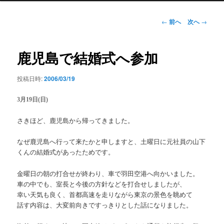
ン
メ
投
←
前へ
次へ
→
ニ
稿
ュ
ナ
ー
ビ
鹿児島で結婚式へ参加
ゲ
ー
投稿日時:
2006/03/19
シ
ョ
3月19日(日)
ン
さきほど、鹿児島から帰ってきました。
なぜ鹿児島へ行って来たかと申しますと、土曜日に元社員の山下
くんの結婚式があったためです。
金曜日の朝の打合せが終わり、車で羽田空港へ向かいました。
車の中でも、室長と今後の方針などを打合せしましたが、
幸い天気も良く、首都高速を走りながら東京の景色を眺めて
話す内容は、大変前向きですっきりとした話になりました。