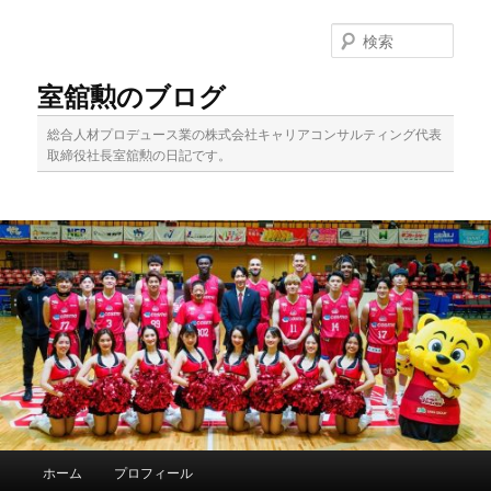
メ
イ
検
ン
索
コ
室舘勲のブログ
ン
テ
総合人材プロデュース業の株式会社キャリアコンサルティング代表
ン
取締役社長室舘勲の日記です。
ツ
へ
移
動
メ
ホーム
プロフィール
イ