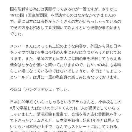
国を理解する為には実際行ってみるのが一番ですが、さすがに
191カ国（国連加盟国）を歴訪するのはなかなかできませんの
で、逆に日本には海外からたくさんの方がいらっしゃっているの
でその方をお招きして直接聞いてみようという発想が事の始まり
でした。
メンバーさんにとっても上記のような内容や、外国から見た日本
をライブで聴ける事は今後の人生にも役に立つだろうと信じてお
ります。また、講師の方も日本人に母国の事を理解してもらえる
機会はなかなか無いと聞いておりますので、お互いの為にも素晴
らしい場になっているのではないでしょうか。今では「ちょこっ
とワールド」は月に一度の私自身の楽しみにもなっております。
今回は「バングラデシュ」でした。
日本に20年近くいらっしゃるというアラムさんと、小学校をこの
3月で卒業したばかりのラジャくんのお二人が講師としていらっ
しゃいました。講演経験も豊富で、会場を巻き込む雰囲気を作っ
て下さったアラムさんと、日本語を勉強し始め1年半とは思えな
いくらい日本語が上手で、なんでもストレートに話してくれる、