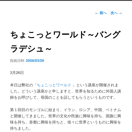
ン
メ
投
←
前へ
次へ
→
ニ
稿
ュ
ナ
ー
ビ
ちょこっとワールド～バング
ゲ
ー
ラデシュ～
シ
ョ
投稿日時:
2006/03/26
ン
3月26日
本日は弊社の「
ちょこっとワールド
」という講座が開催されま
した。どういう講座かと申しますと、世界を知るために外国人講
師をお呼びして、母国のことを話してもらうというものです。
第１回目のモンゴルに始まり、イラン、ロシア、中国、ベトナム
と開催してきました。世界の文化や民族に興味を持ち、国旗に興
味を持ち、首都に興味を持ちと、徐々に世界というものに興味を
持ちました。