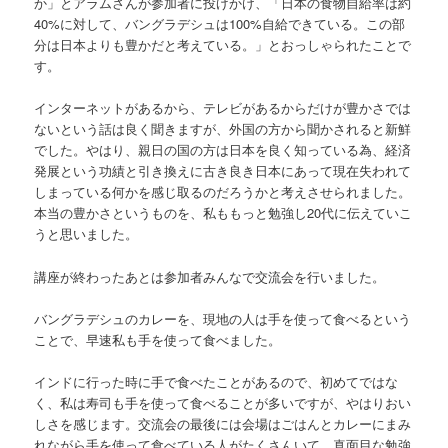
か」とアラムさんが参加者に投げかけ、「日本の食物自給率は約
40%に対して、バングラデシュは100%自給できている。この部
分は日本よりも豊かだと考えている。」とおっしゃられたことで
す。
インターネットがあるから、テレビがあるからだけが豊かさでは
ないという話は良く聞きますが、外国の方から聞かされると新鮮
でした。やはり、親日の国の方は日本を良く知っている為、経済
発展という功績と引き換えに古き良き日本にあって現在失われて
しまっている何かを感じ取るのだろうかと考えさせられました。
本当の豊かさというものを、私ももっと勉強し20代に伝えていこ
うと思いました。
講座が終わったあとは参加者みんなで交流会を行いました。
バングラデシュのカレーを、現地の人は手を使って食べるという
ことで、早速私も手を使って食べました。
インドに行った時に手で食べたことがあるので、初めてではな
く、私は寿司も手を使って食べることが多いですが、やはりおい
しさを感じます。交流会の最後には会場はごはんとカレーにまみ
れながら手を使って食べている人がたくさんいて、真面目な勉強