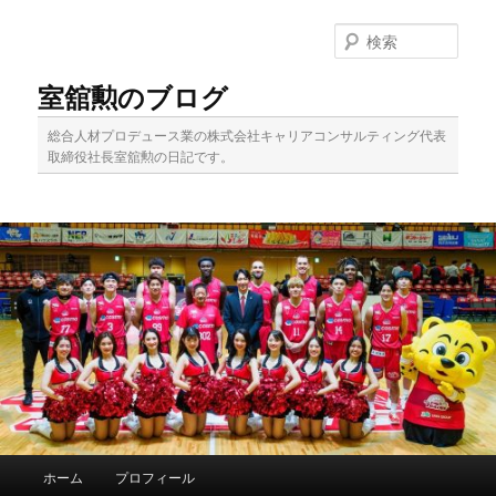
メ
イ
検
ン
索
コ
室舘勲のブログ
ン
テ
総合人材プロデュース業の株式会社キャリアコンサルティング代表
ン
取締役社長室舘勲の日記です。
ツ
へ
移
動
メ
ホーム
プロフィール
イ