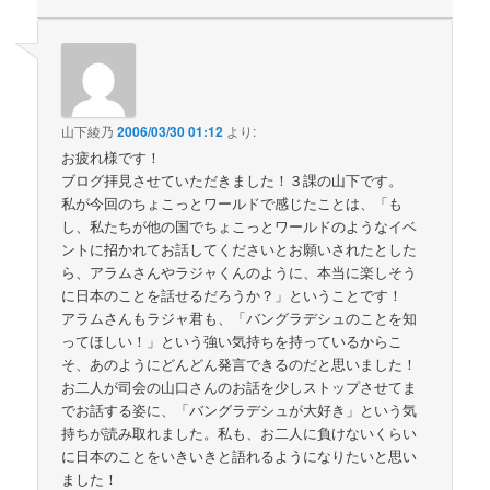
山下綾乃
2006/03/30 01:12
より:
お疲れ様です！
ブログ拝見させていただきました！３課の山下です。
私が今回のちょこっとワールドで感じたことは、「も
し、私たちが他の国でちょこっとワールドのようなイベ
ントに招かれてお話してくださいとお願いされたとした
ら、アラムさんやラジャくんのように、本当に楽しそう
に日本のことを話せるだろうか？」ということです！
アラムさんもラジャ君も、「バングラデシュのことを知
ってほしい！」という強い気持ちを持っているからこ
そ、あのようにどんどん発言できるのだと思いました！
お二人が司会の山口さんのお話を少しストップさせてま
でお話する姿に、「バングラデシュが大好き」という気
持ちが読み取れました。私も、お二人に負けないくらい
に日本のことをいきいきと語れるようになりたいと思い
ました！