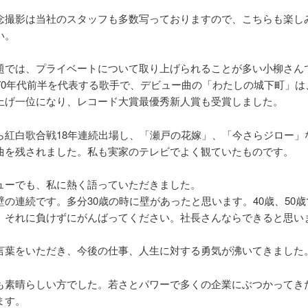
念撮影は当社のスタッフも多数写っておりますので、こちらも楽し
い。
題では、プライベートについて取り上げられることが多い小柳さん
970年代前半を代表する歌手で、デビュー曲の「わたしの城下町」は
上げ一位になり、レコード大賞最優秀新人賞も受賞しました。
ら紅白歌合戦18年連続出場し、「瀬戸の花嫁」、「今さらジロー」
曲を残されました。私も実家のテレビでよく観ていたものです。
ューでも、私に熱く語っていただきました。
壁の連続です。多分30歳の時に壁があったと思います。40歳、50
。それに負けずにがんばってください。社長さんならできると思い
言葉をいただき、今後の仕事、人生に対する勇気が沸いてきました
も素晴らしい方でした。若さとパワーで多くの企業にぶつかってき
ます。