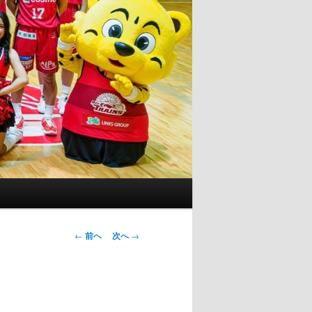
投
←
前へ
次へ
→
稿
ナ
ビ
ゲ