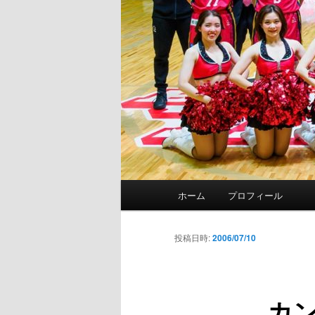
メ
ホーム
プロフィール
イ
ン
メ
投稿日時:
2006/07/10
ニ
ュ
ー
カ