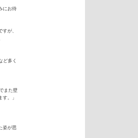
みにお待
ですが、
、
など多く
歳でまた壁
ます。」
。
た姿が思