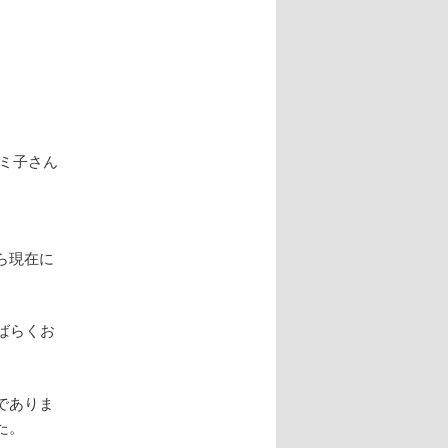
ー
シ
ョ
ン
ミ子さん
ら現在に
ばらくお
でありま
た。