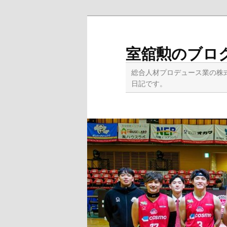
メ
イ
ン
室舘勲のブロ
コ
ン
総合人材プロデュース業の株
テ
日記です。
ン
ツ
へ
移
動