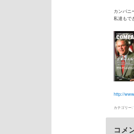
カンパニ
私達もで
http://ww
カテゴリー:
コメ