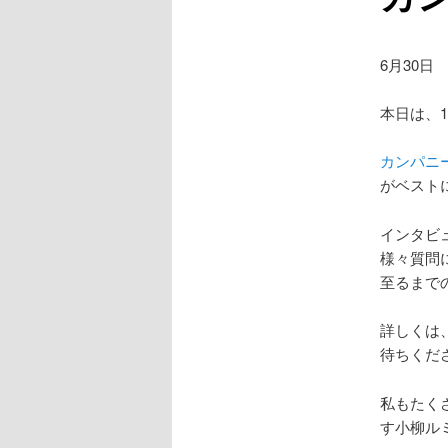
6月30日
本日は、
カンパニ
がベスト
インタビ
様々質問
至るまで
詳しくは
待ちくだ
私もたく
す小柳ル