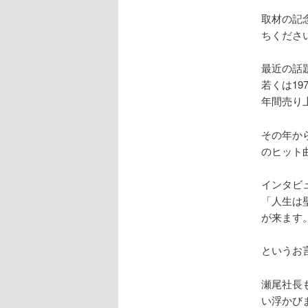
取材の記
ちくださ
最近の話
若くは1
年間売り
その年か
のヒット
インタビ
「人生は
が来ます
というお
瀬尾社長
い浮かび