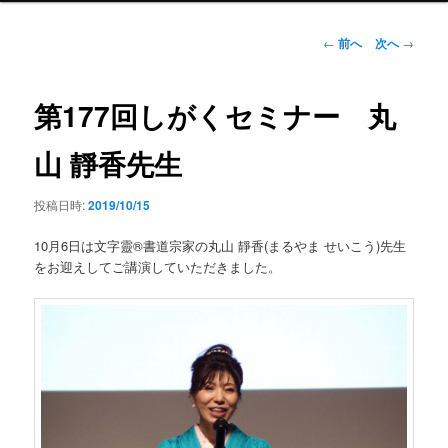
ン
メ
投
←
前へ
次へ
→
ニ
稿
ュ
ナ
ー
ビ
第177回しがくセミナー 丸
ゲ
ー
山 靜香先生
シ
ョ
投稿日時:
2019/10/15
ン
10月6日は文字靈®書道宗家の丸山 靜香(まるやま せいこう)先生
をお迎えしてご講演していただきました。