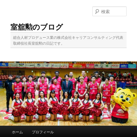
メ
イ
検
ン
索
コ
室舘勲のブログ
ン
テ
総合人材プロデュース業の株式会社キャリアコンサルティング代表
ン
取締役社長室舘勲の日記です。
ツ
へ
移
動
メ
ホーム
プロフィール
イ