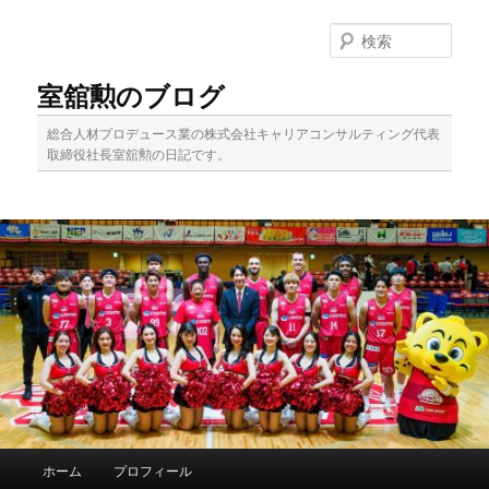
メ
イ
検
ン
索
コ
室舘勲のブログ
ン
テ
総合人材プロデュース業の株式会社キャリアコンサルティング代表
ン
取締役社長室舘勲の日記です。
ツ
へ
移
動
メ
ホーム
プロフィール
イ