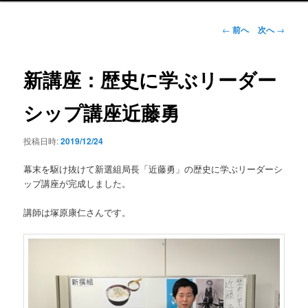
ン
メ
投
←
前へ
次へ
→
ニ
稿
ュ
ナ
ー
ビ
新講座：歴史に学ぶリーダー
ゲ
ー
シップ講座近藤勇
シ
ョ
投稿日時:
2019/12/24
ン
幕末を駆け抜けて新選組局長「近藤勇」の歴史に学ぶリーダーシ
ップ講座が完成しました。
講師は塚原康仁さんです。