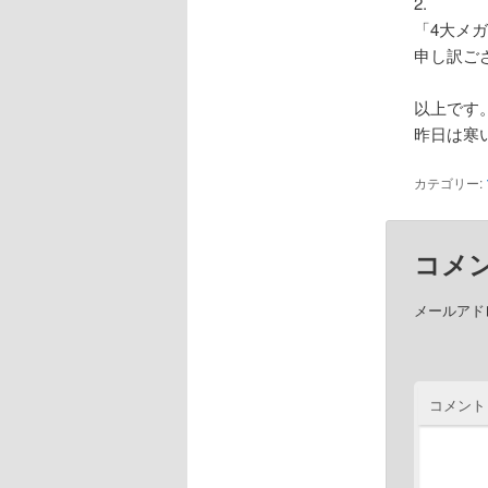
2.
「4大メ
申し訳ご
以上です
昨日は寒
カテゴリー:
コメ
メールアド
コメント