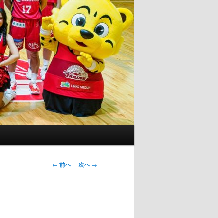
投
←
前へ
次へ
→
稿
ナ
ビ
ゲ