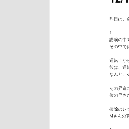
昨日は、
1.
講演の中
その中で
運転士か
彼は、運
なんと、
その昇進
位の早さ
掃除のレ
Mさんの