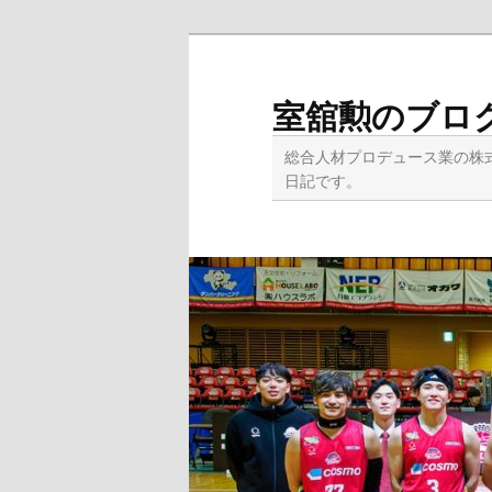
メ
イ
ン
室舘勲のブロ
コ
ン
総合人材プロデュース業の株
テ
日記です。
ン
ツ
へ
移
動