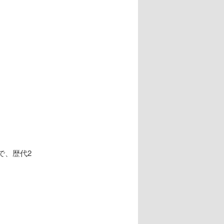
ー
シ
ョ
。
ン
で、歴代2