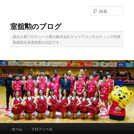
メ
イ
検
ン
索
コ
室舘勲のブログ
ン
テ
総合人材プロデュース業の株式会社キャリアコンサルティング代表
ン
取締役社長室舘勲の日記です。
ツ
へ
移
動
メ
ホーム
プロフィール
イ