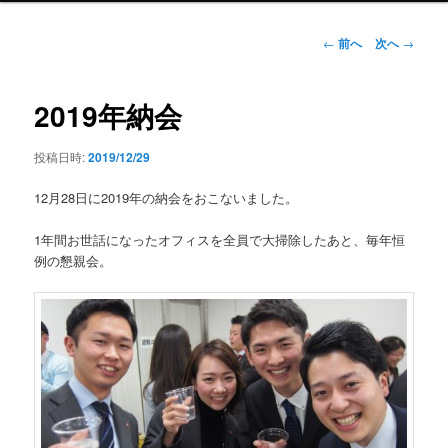
ン
メ
投
←
前へ
次へ
→
ニ
稿
ュ
ナ
ー
ビ
2019年納会
ゲ
ー
投稿日時:
2019/12/29
シ
ョ
12月28日に2019年の納会をおこないました。
ン
1年間お世話になったオフィスを全員で大掃除したあと、毎年恒
例の懇親会。