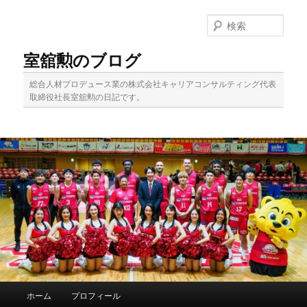
メ
イ
検
ン
索
コ
室舘勲のブログ
ン
テ
総合人材プロデュース業の株式会社キャリアコンサルティング代表
ン
取締役社長室舘勲の日記です。
ツ
へ
移
動
メ
ホーム
プロフィール
イ