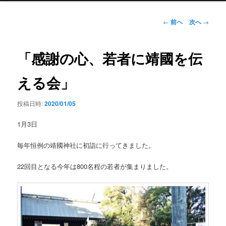
ン
メ
投
←
前へ
次へ
→
ニ
稿
ュ
ナ
ー
ビ
「感謝の心、若者に靖國を伝
ゲ
ー
える会」
シ
ョ
投稿日時:
2020/01/05
ン
1月3日
毎年恒例の靖國神社に初詣に行ってきました。
22回目となる今年は800名程の若者が集まりました。