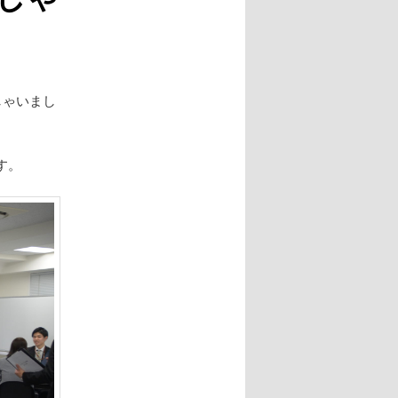
ー
シ
ョ
ン
しゃいまし
す。