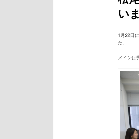
い
1月22
た。
メインは