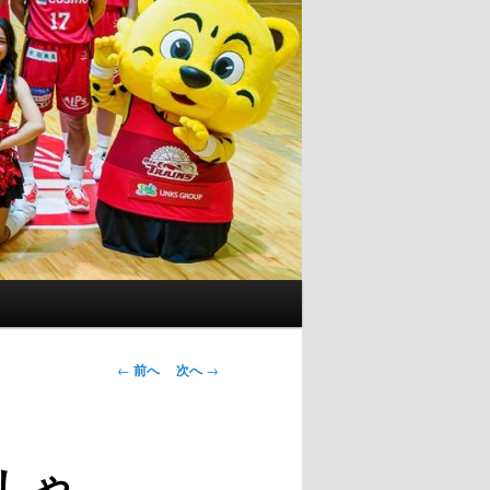
投
←
前へ
次へ
→
稿
ナ
ビ
しゃ
ゲ