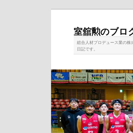
メ
イ
ン
室舘勲のブロ
コ
ン
総合人材プロデュース業の株
テ
日記です。
ン
ツ
へ
移
動