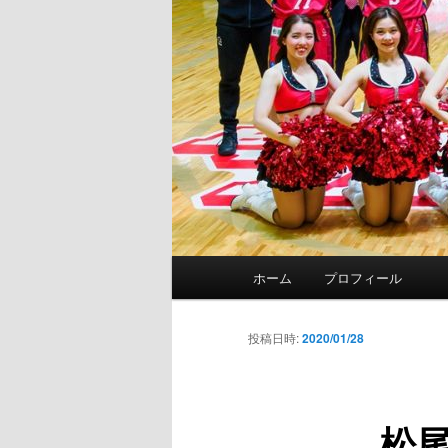
メ
ホーム
プロフィール
イ
ン
メ
投稿日時:
2020/01/28
ニ
ュ
ー
松