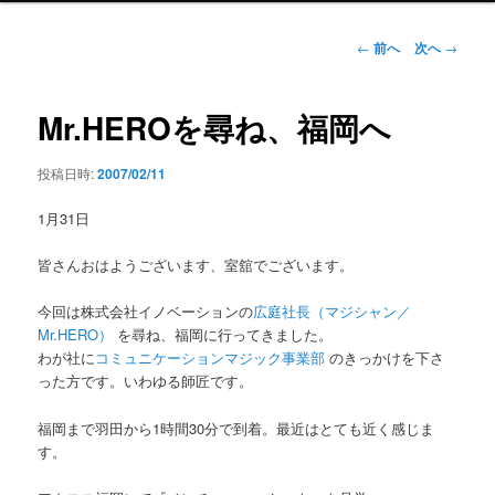
ン
メ
投
←
前へ
次へ
→
ニ
稿
ュ
ナ
ー
ビ
Mr.HEROを尋ね、福岡へ
ゲ
ー
投稿日時:
2007/02/11
シ
ョ
1月31日
ン
皆さんおはようございます、室舘でございます。
今回は株式会社イノベーションの
広庭社長（マジシャン／
Mr.HERO）
を尋ね、福岡に行ってきました。
わが社に
コミュニケーションマジック事業部
のきっかけを下さ
った方です。いわゆる師匠です。
福岡まで羽田から1時間30分で到着。最近はとても近く感じま
す。