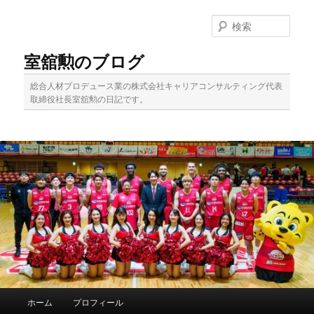
メ
イ
検
ン
索
コ
室舘勲のブログ
ン
テ
総合人材プロデュース業の株式会社キャリアコンサルティング代表
ン
取締役社長室舘勲の日記です。
ツ
へ
移
動
メ
ホーム
プロフィール
イ