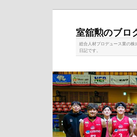
メ
イ
ン
室舘勲のブロ
コ
ン
総合人材プロデュース業の株
テ
日記です。
ン
ツ
へ
移
動