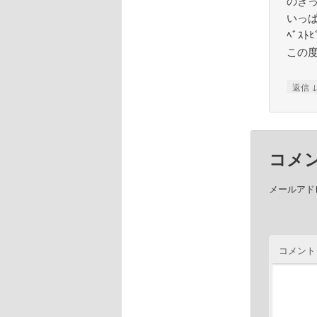
のき
いっ
ﾍﾞｽ
この
返信
コメ
メールアド
コメント