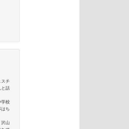
。
ェスチ
人と話
や学校
事はち
。沢山