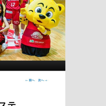
投
←
前へ
次へ
→
稿
ナ
ビ
エステ
ゲ