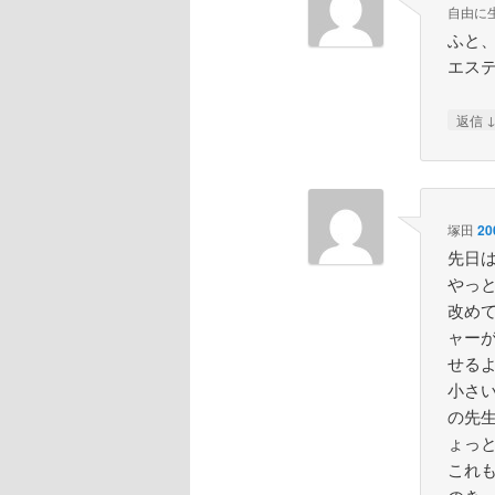
自由に
ふと
エス
返信
塚田
20
先日
やっと
改め
ャー
せる
小さ
の先
ょっ
これ