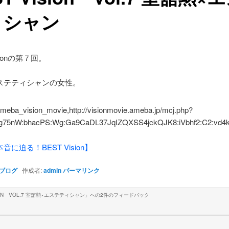
ィシャン
isionの第７回。
ステティシャンの女性。
に迫る！BEST Vision】
ブログ
作成者:
admin
パーマリンク
SION VOL.7 室舘勲×エステティシャン
」への2件のフィードバック