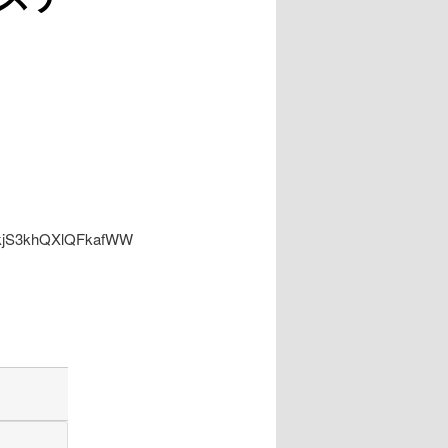
ー
シ
ョ
ン