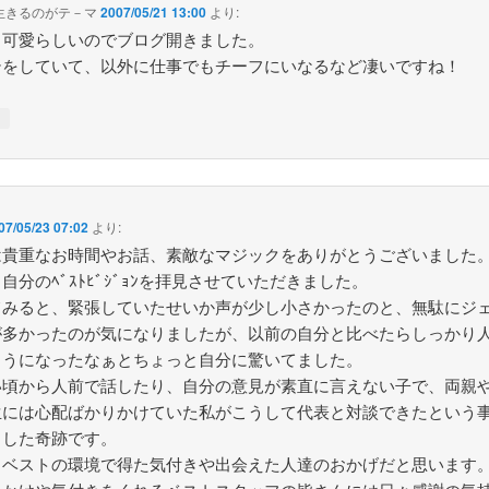
生きるのがテ－マ
2007/05/21 13:00
より:
、可愛らしいのでブログ開きました。
テをしていて、以外に仕事でもチーフにいなるなど凄いですね！
↓
07/05/23 07:02
より:
は貴重なお時間やお話、素敵なマジックをありがとうございました
自分のﾍﾞｽﾄﾋﾞｼﾞｮﾝを拝見させていただきました。
てみると、緊張していたせいか声が少し小さかったのと、無駄にジ
が多かったのが気になりましたが、以前の自分と比べたらしっかり
ようになったなぁとちょっと自分に驚いてました。
い頃から人前で話したり、自分の意見が素直に言えない子で、両親
生には心配ばかりかけていた私がこうして代表と対談できたという
とした奇跡です。
もベストの環境で得た気付きや出会えた人達のおかげだと思います