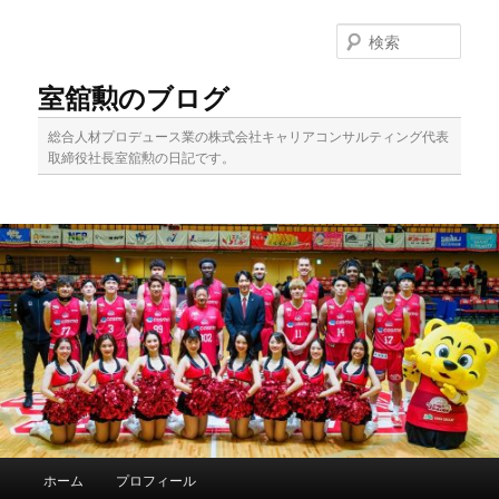
メ
イ
検
ン
索
コ
室舘勲のブログ
ン
テ
総合人材プロデュース業の株式会社キャリアコンサルティング代表
ン
取締役社長室舘勲の日記です。
ツ
へ
移
動
メ
ホーム
プロフィール
イ