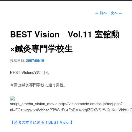
ン
メ
投
←
前へ
次へ
→
ニ
稿
ュ
ナ
ー
ビ
BEST Vision Vol.11 室舘勲
ゲ
ー
×鍼灸専門学校生
シ
ョ
投稿日時:
2007/06/19
ン
BEST Visionの第11回。
今回は鍼灸専門学校に通う男性。
【若者の本音に迫る！BEST Vision】