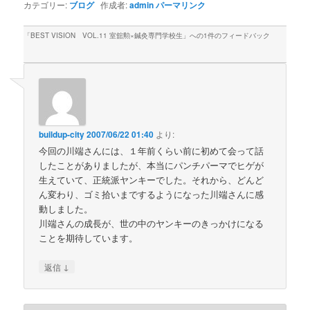
カテゴリー:
ブログ
作成者:
admin
パーマリンク
「
BEST VISION VOL.11 室舘勲×鍼灸専門学校生
」への1件のフィードバック
buildup-city
2007/06/22 01:40
より:
今回の川端さんには、１年前くらい前に初めて会って話
したことがありましたが、本当にパンチパーマでヒゲが
生えていて、正統派ヤンキーでした。それから、どんど
ん変わり、ゴミ拾いまでするようになった川端さんに感
動しました。
川端さんの成長が、世の中のヤンキーのきっかけになる
ことを期待しています。
↓
返信