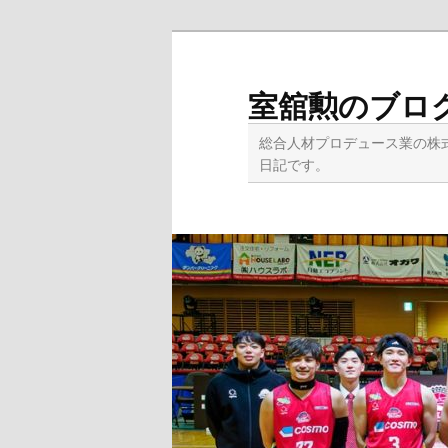
メ
イ
ン
室舘勲のブロ
コ
ン
総合人材プロデュース業の株
テ
日記です。
ン
ツ
へ
移
動