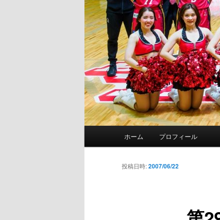
メ
ホーム
プロフィール
イ
ン
メ
投稿日時:
2007/06/22
ニ
ュ
ー
第