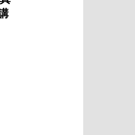
ー
講
シ
ョ
ン