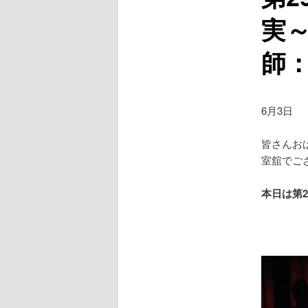
実
師
6月3日
皆さんお
室舘でご
本日は第