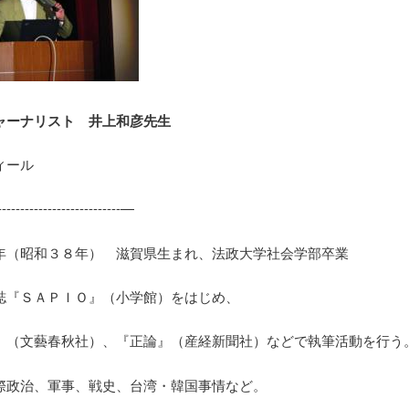
ャーナリスト 井上和彦先生
ィール
----------------------------—
年（昭和３８年） 滋賀県生まれ、法政大学社会学部卒業
誌『ＳＡＰＩＯ』（小学館）をはじめ、
』（文藝春秋社）、『正論』（産経新聞社）などで執筆活動を行う
際政治、軍事、戦史、台湾・韓国事情など。