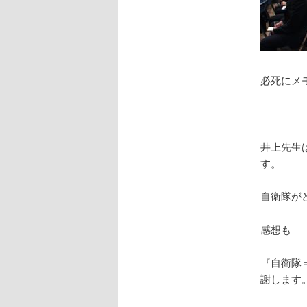
必死にメ
井上先生
す。
自衛隊が
感想も
『自衛隊
謝します