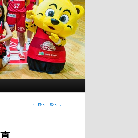
投
←
前へ
次へ
→
稿
ナ
ビ
の真
ゲ