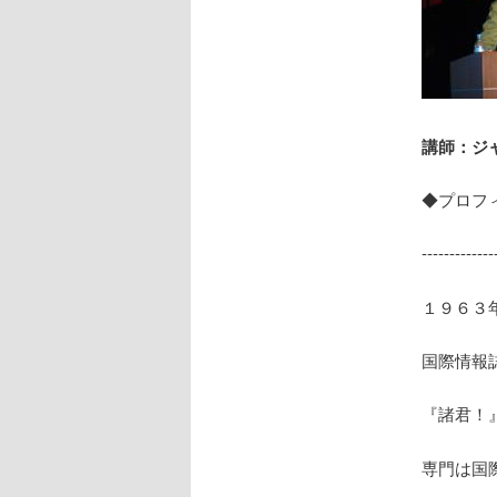
講師：ジ
◆プロフ
------------
１９６３
国際情報
『諸君！
専門は国